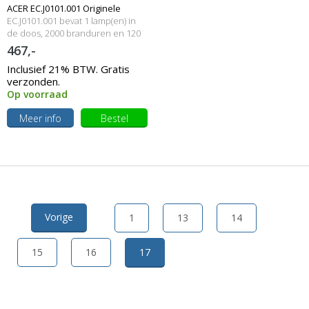
ACER EC.J0101.001 Originele
EC.J0101.001 bevat 1 lamp(en) in
lampmodule
de doos, 2000 branduren en 120
Watt
467,-
Inclusief 21% BTW. Gratis
verzonden.
Op voorraad
Meer info
Bestel
Vorige
1
13
14
15
16
17