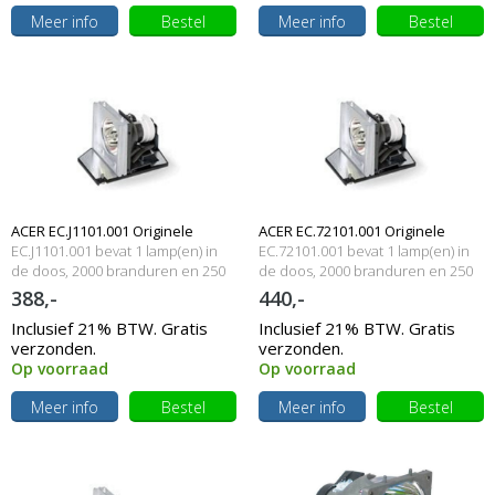
Meer info
Bestel
Meer info
Bestel
ACER EC.J1101.001 Originele
ACER EC.72101.001 Originele
EC.J1101.001 bevat 1 lamp(en) in
EC.72101.001 bevat 1 lamp(en) in
lampmodule
de doos, 2000 branduren en 250
lampmodule
de doos, 2000 branduren en 250
Watt
Watt
388,-
440,-
Inclusief 21% BTW. Gratis
Inclusief 21% BTW. Gratis
verzonden.
verzonden.
Op voorraad
Op voorraad
Meer info
Bestel
Meer info
Bestel