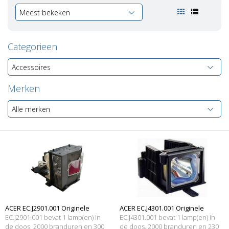
Meest bekeken
Categorieen
Accessoires
Merken
Alle merken
ACER EC.J2901.001 Originele
ACER EC.J4301.001 Originele
EC.J2901.001 bevat 1 lamp(en) in
EC.J4301.001 bevat 1 lamp(en) in
lampmodule
de doos, 2000 branduren en 300
lampmodule
de doos, 2000 branduren en 230