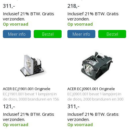
Watt
Watt
311,-
218,-
Inclusief 21% BTW. Gratis
Inclusief 21% BTW. Gratis
verzonden.
verzonden.
Op voorraad
Op voorraad
Meer info
Bestel
Meer info
Bestel
ACER EC.J1901.001 Originele
ACER EC.J0901.001 Originele
EC.J1901.001 bevat 1 lamp(en) in
EC.J0901.001 bevat 1 lamp(en) in
lampmodule
de doos, 3000 branduren en 156
lampmodule
de doos, 2000 branduren en 300
Watt
Watt
121,-
311,-
Inclusief 21% BTW. Gratis
Inclusief 21% BTW. Gratis
verzonden.
verzonden.
Op voorraad
Op voorraad