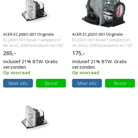
ACER EC.J0601.001 Originele
ACER EC.J0201.001 Originele
EC.J0601.001 bevat 1 lamp(en) in
EC.J0201.001 bevat 1 lamp(en) in
lampmodule
de doos, 2000 branduren en 200
lampmodule
de doos, 2000 branduren en 120
Watt
Watt
265,-
175,-
Inclusief 21% BTW. Gratis
Inclusief 21% BTW. Gratis
verzonden.
verzonden.
Op voorraad
Op voorraad
Meer info
Bestel
Meer info
Bestel