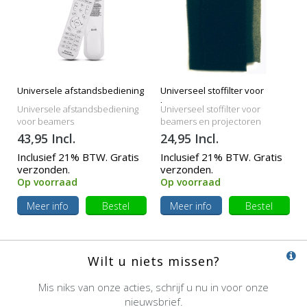
Universele afstandsbediening
Universeel stoffilter voor
beamers
Universele afstandsbediening
Universeel stoffilter voor
voor beamers
beamers en projectoren
43,95 Incl.
24,95 Incl.
Inclusief 21% BTW. Gratis
Inclusief 21% BTW. Gratis
verzonden.
verzonden.
Op voorraad
Op voorraad
Meer info
Bestel
Meer info
Bestel
Wilt u niets missen?
Mis niks van onze acties, schrijf u nu in voor onze
nieuwsbrief.