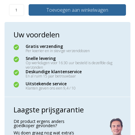
Toevoegen aan winkelwagen
Uw voordelen
Gratis verzending
Per koerier en in stevige verzenddozen
Snelle levering
Op werkdagen voor 16:30 uur besteld is dezelfde dag
verzonden
Deskundige klantenservice
En al ruim 15 jaar betrouwbaar
Uitstekende service
Klanten geven ons een 9,4 / 10
Laagste prijsgarantie
Dit product ergens anders
goedkoper gevonden?
Wij doen graag nog wat extra’s