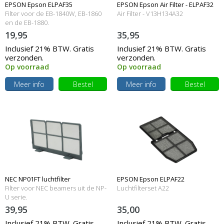
EPSON Epson ELPAF35
EPSON Epson Air Filter - ELPAF32
Filter voor de EB-1840W, EB-1860
Air Filter - V13H134A32
en de EB-1880.
19,95
35,95
Inclusief 21% BTW. Gratis
Inclusief 21% BTW. Gratis
verzonden.
verzonden.
Op voorraad
Op voorraad
Meer info
Bestel
Meer info
Bestel
NEC NP01FT luchtfilter
EPSON Epson ELPAF22
Filter voor NEC beamers uit de NP-
Luchtfilterset A22
U serie.
39,95
35,00
Inclusief 21% BTW. Gratis
Inclusief 21% BTW. Gratis