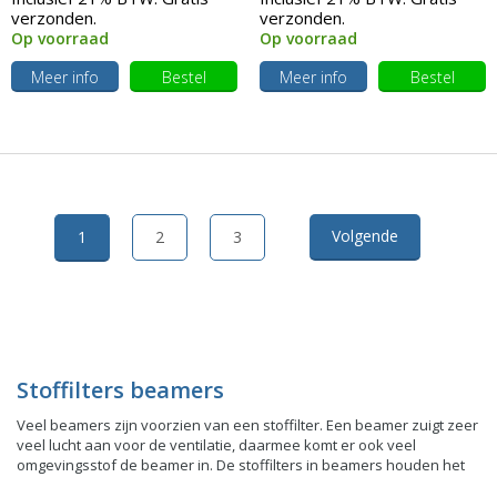
verzonden.
verzonden.
Op voorraad
Op voorraad
Meer info
Bestel
Meer info
Bestel
Volgende
1
2
3
Stoffilters beamers
Veel beamers zijn voorzien van een stoffilter. Een beamer zuigt zeer
veel lucht aan voor de ventilatie, daarmee komt er ook veel
omgevingsstof de beamer in. De stoffilters in beamers houden het
omgevingsstof tegen en beschermen uw beamer en lichtbron. Het is