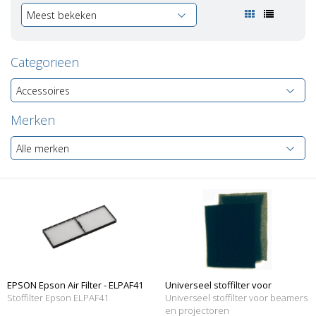
Meest bekeken
Categorieen
Accessoires
Merken
Alle merken
EPSON Epson Air Filter - ELPAF41
Universeel stoffilter voor
Stoffilter Epson ELPAF41
Universeel stoffilter voor beamers
beamers
en projectoren