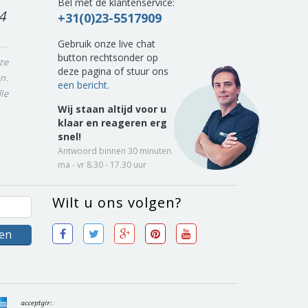
Bel met de klantenservice:
4
+31(0)23-5517909
Gebruik onze live chat
button rechtsonder op
ze
deze pagina of stuur ons
n.
een bericht.
le
Wij staan altijd voor u
klaar en reageren erg
snel!
Antwoord binnen 30 minuten.
ma - vr 8.30 - 17.30 uur
Wilt u ons volgen?
sen