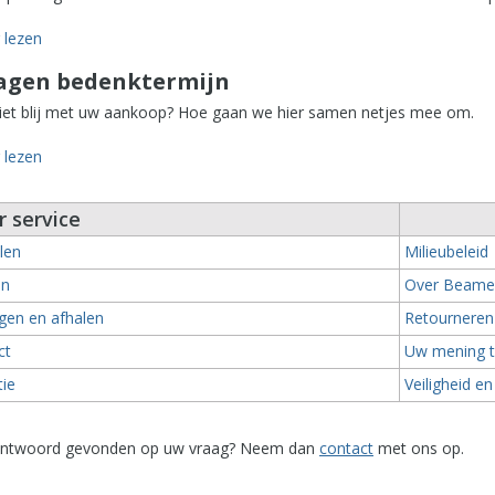
lezen
dagen bedenktermijn
iet blij met uw aankoop? Hoe gaan we hier samen netjes mee om.
lezen
 service
len
Milieubeleid
en
Over Beame
gen en afhalen
Retourneren
ct
Uw mening t
tie
Veiligheid en
ntwoord gevonden op uw vraag? Neem dan
contact
met ons op
.