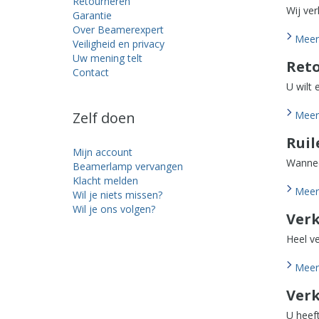
Retourneren
Wij ver
Garantie
Over Beamerexpert
Meer 
Veiligheid en privacy
Uw mening telt
Ret
Contact
U wilt 
Zelf doen
Meer 
Rui
Mijn account
Wannee
Beamerlamp vervangen
Klacht melden
Meer 
Wil je niets missen?
Wil je ons volgen?
Verk
Heel ve
Meer 
Verk
U heef