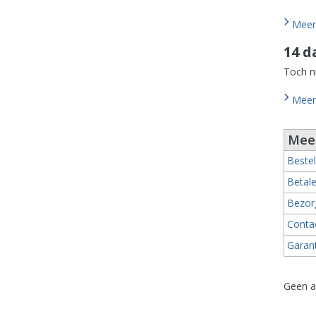
Meer 
14 
Toch n
Meer 
Meer
Bestel
Betal
Bezor
Conta
Garan
Geen a