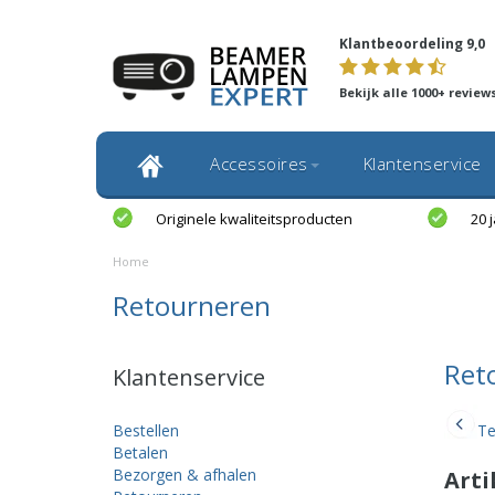
Klantbeoordeling 9,0
Bekijk alle 1000+ review
Accessoires
Klantenservice
Originele kwaliteitsproducten
20 
Home
Retourneren
Ret
Klantenservice
Bestellen
Te
Betalen
Bezorgen & afhalen
Arti