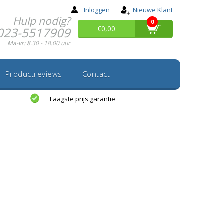
Inloggen
Nieuwe Klant
Hulp nodig?
0
€0,00
023-5517909
Ma-vr: 8.30 - 18.00 uur
Productreviews
Contact
Laagste prijs garantie