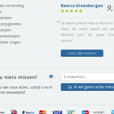
Remco Steenbergen
9,
ratis verzending
s
lampen
Ze weten precies wat ze doen en 
prijsgarantie
doen de naam expert eer aa
stijden
Bedankt voor de super snel
eamerlampen
service!'
stelde vragen
Lees alle reviews
 u niets missen?
Ja, ik wil geen actie mis
s van onze acties, schrijf u nu in
nze nieuwsbrief.