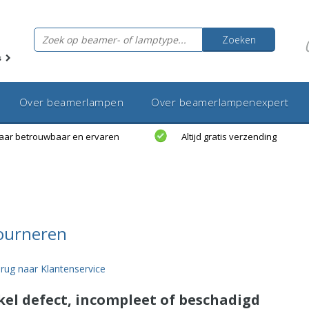
Zoeken
s
Over beamerlampen
Over beamerlampenexpert
jaar betrouwbaar en ervaren
Altijd gratis verzending
ourneren
rug naar Klantenservice
kel defect, incompleet of beschadigd