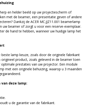
ehuizing
erp en helder beeld op uw projectiescherm of
ijken met de beamer, een presentatie geven of andere
jecteren? Dankzij de ACER MC.JJZ11.001 beamerlamp
an uw beamer of zorgt u voor een reserve-exemplaar.
chter de hand te hebben, wanneer uw huidige lamp het
ert
beste lamp keuze, zoals door de originele fabrikant
origineel product, zoals geleverd in de beamer toen
r optimale prestaties van uw projector. Een module
amp met een originele behuizing, waarop u 3 maanden
 gegarandeerd.
n van deze lamp:
tie.
udt u de garantie van de fabrikant.