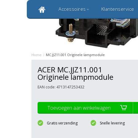
Accessoires
Klantenservice
Klantbeoordeling 9,0
Bekijk alle 1000+ review
Originele kwaliteitsproducten
20 
Home
/
MC.JJZ11.001 Originele lampmodule
ACER MC.JJZ11.001
Originele lampmodule
EAN code: 4713147253432
Toevoegen aan winkelwagen
Gratis verzending
Snelle levering