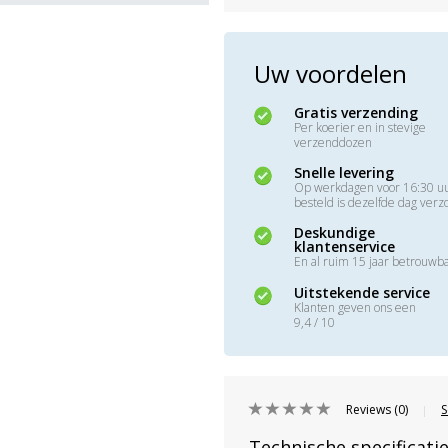
Uw voordelen
Gratis verzending
Per koerier en in stevige
verzenddozen
Snelle levering
Op werkdagen voor 16:30 u
besteld is dezelfde dag ver
Deskundige
klantenservice
En al ruim 15 jaar betrouwb
Uitstekende service
Klanten geven ons een
9,4 / 10
Reviews (0)
S
|
Technische specificati