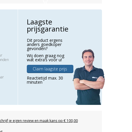
Laagste
prijsgarantie
Dit product ergens
anders goedkoper
gevonden?
ur
Wij doen graag nog
wat extra’s voor u!
zonden
Claim laagste prijs
aar
Reactietijd max. 30
minuten
chrijf je eigen review en maak kans op € 100,00
es