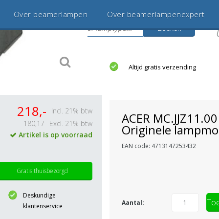
Over beamerlampen
Over beamerlampenexpert
Zoeken
s
jaar betrouwbaar en ervaren
Altijd gratis verzending
218,-
Incl. 21% btw
ACER MC.JJZ11.00
180,17
Excl. 21% btw
Originele lampmo
Artikel is op voorraad
EAN code: 4713147253432
Gratis thuisbezorgd
Deskundige
Toe
Aantal:
klantenservice