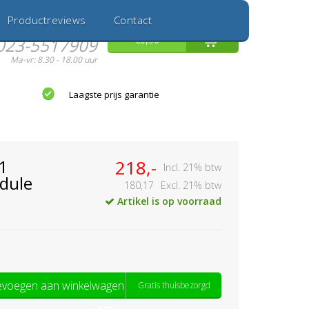
Inloggen
Nieuwe Klant
Productreviews
Contact
Hulp nodig?
0
€0,00
023-5517909
Ma-vr: 8.30 - 18.00 uur
Laagste prijs garantie
1
218,-
Incl. 21% btw
dule
180,17
Excl. 21% btw
Artikel is op voorraad
voegen aan winkelwagen
Gratis thuisbezorgd