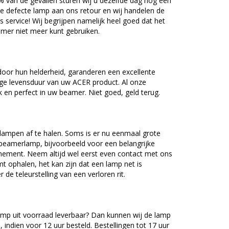
5% van de gevallen sturen wij u dezelfde dag nog een
e defecte lamp aan ons retour en wij handelen de
as service! Wij begrijpen namelijk heel goed dat het
amer niet meer kunt gebruiken.
oor hun helderheid, garanderen een excellente
nge levensduur van uw ACER product. Al onze
en perfect in uw beamer. Niet goed, geld terug.
lampen af te halen. Soms is er nu eenmaal grote
beamerlamp, bijvoorbeeld voor een belangrijke
nement. Neem altijd wel eerst even contact met ons
ophalen, het kan zijn dat een lamp net is
 de teleurstelling van een verloren rit.
mp uit voorraad leverbaar? Dan kunnen wij de lamp
 indien voor 12 uur besteld. Bestellingen tot 17 uur