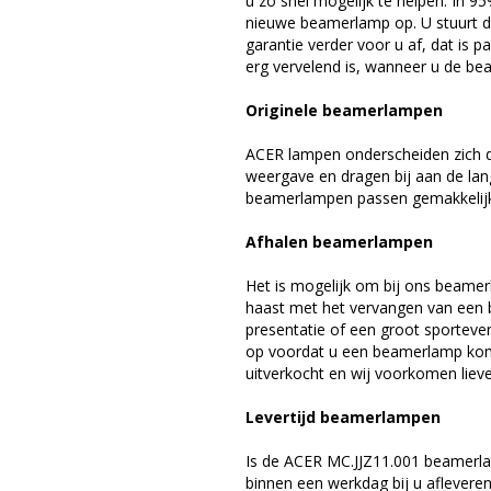
u zo snel mogelijk te helpen. In 9
nieuwe beamerlamp op. U stuurt d
garantie verder voor u af, dat is p
erg vervelend is, wanneer u de be
Originele beamerlampen
ACER lampen onderscheiden zich d
weergave en dragen bij aan de la
beamerlampen passen gemakkelijk 
Afhalen beamerlampen
Het is mogelijk om bij ons beamer
haast met het vervangen van een 
presentatie of een groot sporteve
op voordat u een beamerlamp komt 
uitverkocht en wij voorkomen liever
Levertijd beamerlampen
Is de ACER MC.JJZ11.001 beamerla
binnen een werkdag bij u afleveren,