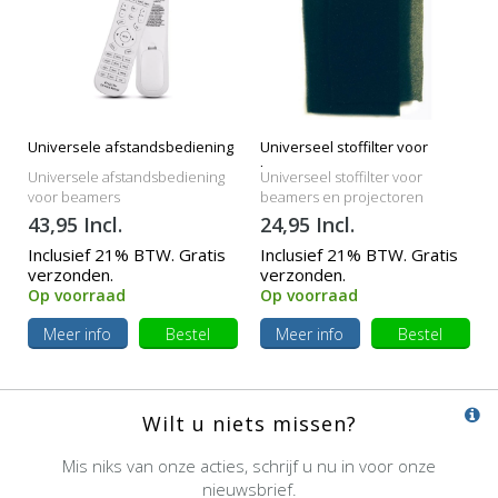
Universele afstandsbediening
Universeel stoffilter voor
beamers
Universele afstandsbediening
Universeel stoffilter voor
voor beamers
beamers en projectoren
43,95 Incl.
24,95 Incl.
Inclusief 21% BTW. Gratis
Inclusief 21% BTW. Gratis
verzonden.
verzonden.
Op voorraad
Op voorraad
Meer info
Bestel
Meer info
Bestel
Wilt u niets missen?
Mis niks van onze acties, schrijf u nu in voor onze
nieuwsbrief.