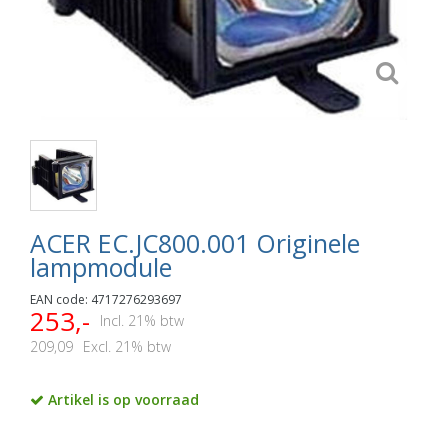
ACER EC.JC800.001 Originele
lampmodule
EAN code: 4717276293697
253,-
Incl. 21% btw
209,09
Excl. 21% btw
Artikel is op voorraad