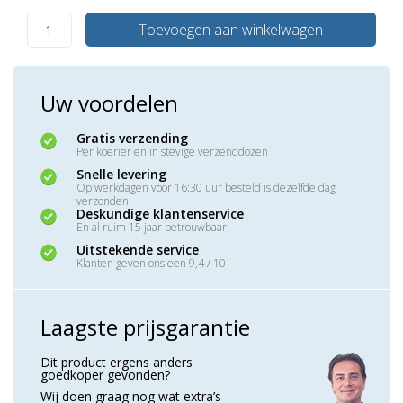
Toevoegen aan winkelwagen
Uw voordelen
Gratis verzending
Per koerier en in stevige verzenddozen
Snelle levering
Op werkdagen voor 16:30 uur besteld is dezelfde dag
verzonden
Deskundige klantenservice
En al ruim 15 jaar betrouwbaar
Uitstekende service
Klanten geven ons een 9,4 / 10
Laagste prijsgarantie
Dit product ergens anders
goedkoper gevonden?
Wij doen graag nog wat extra’s