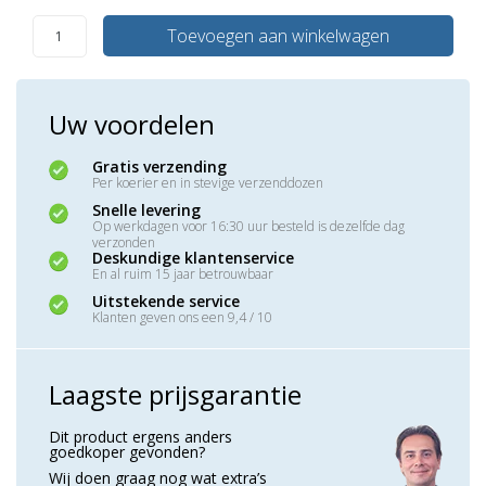
Toevoegen aan winkelwagen
Uw voordelen
Gratis verzending
Per koerier en in stevige verzenddozen
Snelle levering
Op werkdagen voor 16:30 uur besteld is dezelfde dag
verzonden
Deskundige klantenservice
En al ruim 15 jaar betrouwbaar
Uitstekende service
Klanten geven ons een 9,4 / 10
Laagste prijsgarantie
Dit product ergens anders
goedkoper gevonden?
Wij doen graag nog wat extra’s