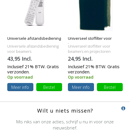
Universele afstandsbediening
Universeel stoffilter voor
beamers
Universele afstandsbediening
Universeel stoffilter voor
voor beamers
beamers en projectoren
43,95 Incl.
24,95 Incl.
Inclusief 21% BTW. Gratis
Inclusief 21% BTW. Gratis
verzonden.
verzonden.
Op voorraad
Op voorraad
Meer info
Bestel
Meer info
Bestel
Wilt u niets missen?
Mis niks van onze acties, schrijf u nu in voor onze
nieuwsbrief.