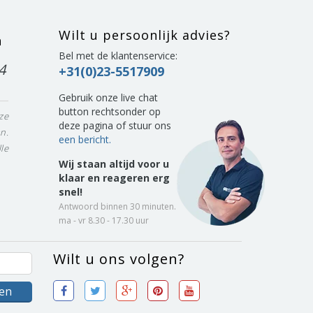
Wilt u persoonlijk advies?
n
Bel met de klantenservice:
4
+31(0)23-5517909
Gebruik onze live chat
button rechtsonder op
ze
deze pagina of stuur ons
n.
een bericht.
le
Wij staan altijd voor u
klaar en reageren erg
snel!
Antwoord binnen 30 minuten.
ma - vr 8.30 - 17.30 uur
Wilt u ons volgen?
sen