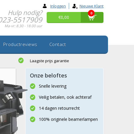
Inloggen
Nieuwe Klant
Hulp nodig?
0
€0,00
023-5517909
Ma-vr: 8.30 - 18.00 uur
Productreviews
Contact
Laagste prijs garantie
Onze beloftes
Snelle levering
Veilig betalen, ook achteraf
14 dagen retourrecht
100% originele beamerlampen