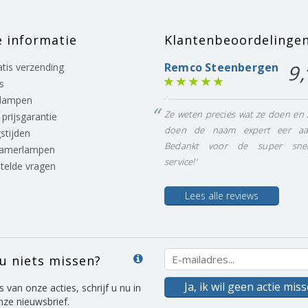
e informatie
Klantenbeoordelinge
Remco Steenbergen
9,
ratis verzending
s
lampen
Ze weten precies wat ze doen en 
prijsgarantie
doen de naam expert eer aa
stijden
Bedankt voor de super snel
eamerlampen
service!'
stelde vragen
Lees alle reviews
 u niets missen?
Ja, ik wil geen actie mis
s van onze acties, schrijf u nu in
nze nieuwsbrief.