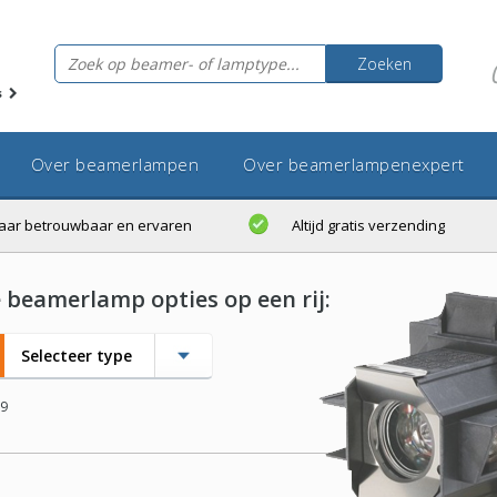
Zoeken
s
Over beamerlampen
Over beamerlampenexpert
jaar betrouwbaar en ervaren
Altijd gratis verzending
e beamerlamp opties op een rij:
Selecteer type
09