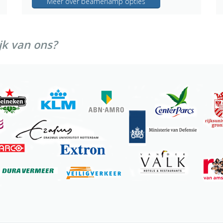
Meer over beamerlamp opties
jk van ons?