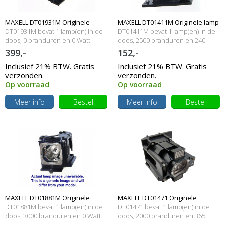
MAXELL DT01931M Originele
MAXELL DT01411M Originele lamp
DT01931M bevat 1 lamp(en) in de
DT01411M bevat 1 lamp(en) in de
lampmodule
doos, 0 branduren en 0 Watt
met behuizing
doos, 2500 branduren en 240
Watt
399,-
152,-
Inclusief 21% BTW. Gratis
Inclusief 21% BTW. Gratis
verzonden.
verzonden.
Op voorraad
Op voorraad
Meer info
Bestel
Meer info
Bestel
MAXELL DT01881M Originele
MAXELL DT01471 Originele
DT01881M bevat 1 lamp(en) in de
DT01471 bevat 1 lamp(en) in de
lampmodule
doos, 3000 branduren en 0 Watt
lampmodule
doos, 2000 branduren en 365
Watt