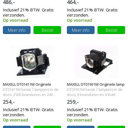
486,-
464,-
Inclusief 21% BTW. Gratis
Inclusief 21% BTW. Gratis
verzonden.
verzonden.
Op voorraad
Op voorraad
Meer info
Bestel
Meer info
Bestel
MAXELL DT01411M Originele
MAXELL DT01931M Originele lamp
DT01411M bevat 1 lamp(en) in de
DT01931M bevat 1 lamp(en) in de
lampmodule
doos, 2500 branduren en 240
met behuizing
doos, 0 branduren en 0 Watt
Watt
254,-
259,-
Inclusief 21% BTW. Gratis
Inclusief 21% BTW. Gratis
verzonden.
verzonden.
Op voorraad
Op voorraad