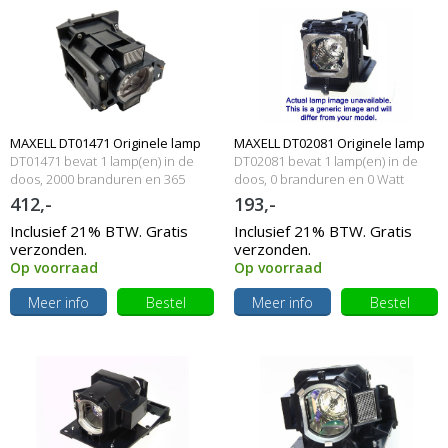
MAXELL DT01471 Originele lamp
MAXELL DT02081 Originele lamp
DT01471 bevat 1 lamp(en) in de
DT02081 bevat 1 lamp(en) in de
met behuizing
doos, 2000 branduren en 365
met behuizing
doos, 0 branduren en 0 Watt
Watt
412,-
193,-
Inclusief 21% BTW. Gratis
Inclusief 21% BTW. Gratis
verzonden.
verzonden.
Op voorraad
Op voorraad
Meer info
Bestel
Meer info
Bestel