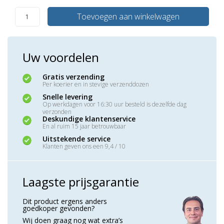
Toevoegen aan winkelwagen
Uw voordelen
Gratis verzending
Per koerier en in stevige verzenddozen
Snelle levering
Op werkdagen voor 16:30 uur besteld is dezelfde dag
verzonden
Deskundige klantenservice
En al ruim 15 jaar betrouwbaar
Uitstekende service
Klanten geven ons een 9,4 / 10
Laagste prijsgarantie
Dit product ergens anders
goedkoper gevonden?
Wij doen graag nog wat extra’s