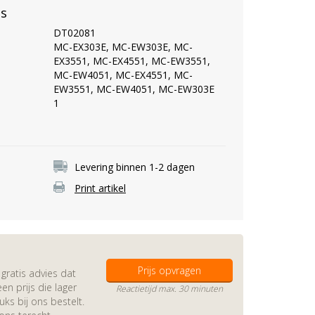
es
DT02081
MC-EX303E, MC-EW303E, MC-
EX3551, MC-EX4551, MC-EW3551,
MC-EW4051, MC-EX4551, MC-
EW3551, MC-EW4051, MC-EW303E
1
Levering binnen 1-2 dagen
Print artikel
Prijs opvragen
gratis advies dat
en prijs die lager
Reactietijd max. 30 minuten
s bij ons bestelt.