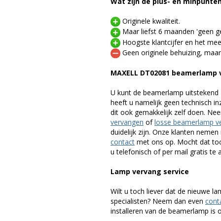
Wat zijn de plus- en minpunte
Originele kwaliteit.
Maar liefst 6 maanden 'geen ge
Hoogste klantcijfer en het mee
Geen originele behuizing, maar
MAXELL DT02081 beamerlamp 
U kunt de beamerlamp uitstekend 
heeft u namelijk geen technisch i
dit ook gemakkelijk zelf doen. Ne
vervangen
of
losse beamerlamp v
duidelijk zijn. Onze klanten neme
contact
met ons op. Mocht dat toc
u telefonisch of per mail gratis te 
Lamp vervang service
Wilt u toch liever dat de nieuwe 
specialisten? Neem dan even
cont
installeren van de beamerlamp is oo