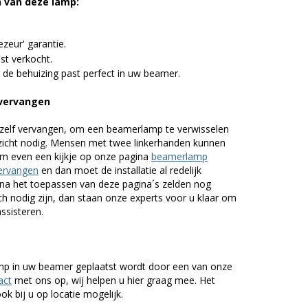
n van deze lamp:
zeur' garantie.
st verkocht.
 de behuizing past perfect in uw beamer.
vervangen
zelf vervangen, om een beamerlamp te verwisselen
nzicht nodig. Mensen met twee linkerhanden kunnen
em even een kijkje op onze pagina
beamerlamp
ervangen
en dan moet de installatie al redelijk
n na het toepassen van deze pagina´s zelden nog
h nodig zijn, dan staan onze experts voor u klaar om
assisteren.
lamp in uw beamer geplaatst wordt door een van onze
act
met ons op, wij helpen u hier graag mee. Het
k bij u op locatie mogelijk.