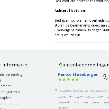
Ook voor alle accessoires voor bea
Achteraf betalen
Bedrijven, scholen en overheidsins
sturen de beamerlamp direct aan u 
u vervolgens binnen 30 dagen kunt 
dat is wel zo fijn.
e informatie
Klantenbeoordelinge
Remco Steenbergen
9,
ratis verzending
s
lampen
Ze weten precies wat ze doen en 
prijsgarantie
doen de naam expert eer aa
stijden
Bedankt voor de super snel
eamerlampen
service!'