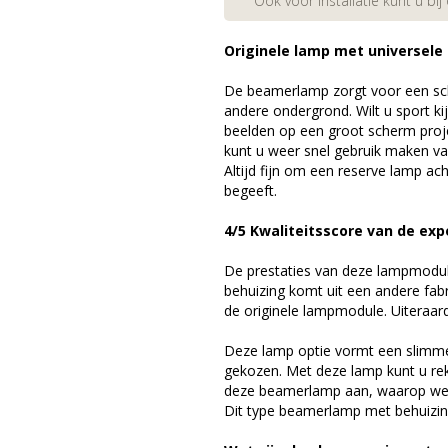
Ook voor installatie kunt u bij
Originele lamp met universele
De beamerlamp zorgt voor een sch
andere ondergrond. Wilt u sport k
beelden op een groot scherm pr
kunt u weer snel gebruik maken v
Altijd fijn om een reserve lamp a
begeeft.
4/5 Kwaliteitsscore van de exp
De prestaties van deze lampmodule 
behuizing komt uit een andere fab
de originele lampmodule. Uiteraar
Deze lamp optie vormt een slimme
gekozen. Met deze lamp kunt u re
deze beamerlamp aan, waarop we 
Dit type beamerlamp met behuizing