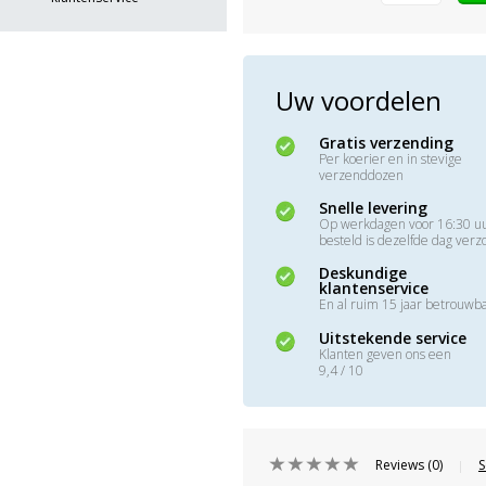
Uw voordelen
Gratis verzending
Per koerier en in stevige
verzenddozen
Snelle levering
Op werkdagen voor 16:30 u
besteld is dezelfde dag ver
Deskundige
klantenservice
En al ruim 15 jaar betrouwb
Uitstekende service
Klanten geven ons een
9,4 / 10
Reviews (0)
S
|