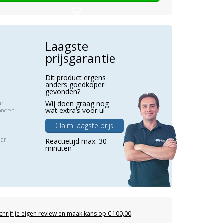
Laagste
prijsgarantie
Dit product ergens
anders goedkoper
gevonden?
ur
Wij doen graag nog
wat extra’s voor u!
zonden
Claim laagste prijs
aar
Reactietijd max. 30
minuten
chrijf je eigen review en maak kans op € 100,00