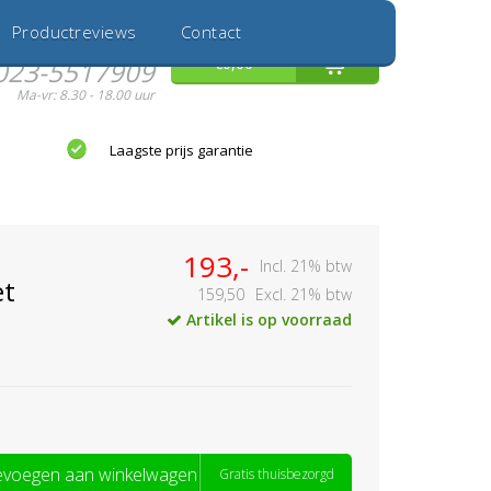
Inloggen
Nieuwe Klant
Productreviews
Contact
Hulp nodig?
0
€0,00
023-5517909
Ma-vr: 8.30 - 18.00 uur
Laagste prijs garantie
193,-
Incl. 21% btw
et
159,50
Excl. 21% btw
Artikel is op voorraad
voegen aan winkelwagen
Gratis thuisbezorgd