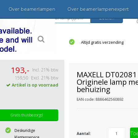
Over beamerlampen
Over beamerlampenexpert
Zoeken
s
jaar betrouwbaar en ervaren
Altijd gratis verzending
193,-
Incl. 21% btw
MAXELL DT02081
159,50
Excl. 21% btw
Originele lamp m
Artikel is op voorraad
behuizing
EAN code: 8886462560892
Gratis thuisbezorgd
Deskundige
Toe
Aantal:
klantenservice