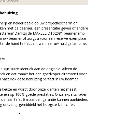
 ons terecht.
 behuizing
erp en helder beeld op uw projectiescherm of
ijken met de beamer, een presentatie geven of andere
ojecteren? Dankzij de MAXELL DT02081 beamerlamp
an uw beamer of zorgt u voor een reserve-exemplaar.
chter de hand te hebben, wanneer uw huidige lamp het
ert
zijn 100% identiek aan de originele. Alleen de
riek en dat maakt het een goedkoper alternatief voor
d past ook deze behuizing perfect in uw beamer.
 keuze en wordt door onze klanten het meest
kenen op 100% goede prestaties. Onze experts raden
u maar liefst 6 maanden garantie kunnen aanbieden.
 ontvangt gemiddeld het hoogste klantcijfer.