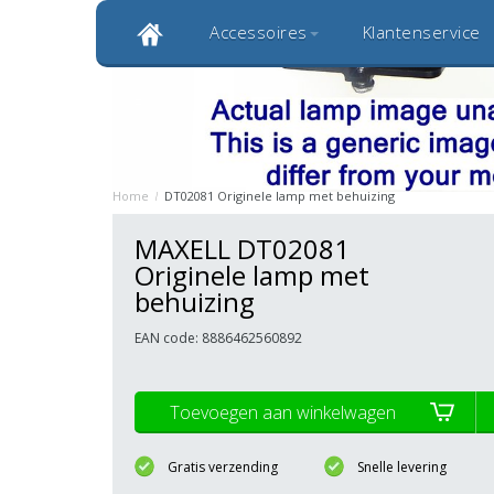
Accessoires
Klantenservice
Klantbeoordeling 9,0
Bekijk alle 1000+ review
Originele kwaliteitsproducten
20 
Home
/
DT02081 Originele lamp met behuizing
MAXELL DT02081
Originele lamp met
behuizing
EAN code: 8886462560892
Toevoegen aan winkelwagen
Gratis verzending
Snelle levering