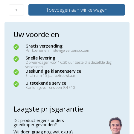
Toevoegen aan winkelwagen
Uw voordelen
Gratis verzending
Per koerier en in stevige verzenddozen
Snelle levering
Op werkdagen voor 16:30 uur besteld is dezelfde dag
verzonden
Deskundige klantenservice
En al ruim 15 jaar betrouwbaar
Uitstekende service
Klanten geven ons een 9,4 / 10
Laagste prijsgarantie
Dit product ergens anders
goedkoper gevonden?
Wij doen graag nog wat extra’s