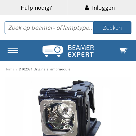
Hulp nodig?
Inloggen
Zoeken
Home
/
DT02081 Originele lampmodule