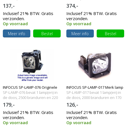
Watt
Watt
137,-
374,-
Inclusief 21% BTW. Gratis
Inclusief 21% BTW. Gratis
verzonden.
verzonden.
Op voorraad
Op voorraad
Meer info
Bestel
Meer info
Bestel
INFOCUS SP-LAMP-076 Originele
INFOCUS SP-LAMP-017 Merk lamp
SP-LAMP-076 bevat 1 lamp(en) in
SP-LAMP-017 bevat 1 lamp(en) in
lamp met behuizing
de doos, 2500 branduren en 220
met behuizing
de doos, 2000 branduren en 170
Watt
Watt
179,-
126,-
Inclusief 21% BTW. Gratis
Inclusief 21% BTW. Gratis
verzonden.
verzonden.
Op voorraad
Op voorraad