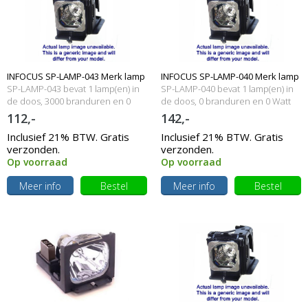
INFOCUS SP-LAMP-043 Merk lamp
INFOCUS SP-LAMP-040 Merk lamp
SP-LAMP-043 bevat 1 lamp(en) in
SP-LAMP-040 bevat 1 lamp(en) in
met behuizing
de doos, 3000 branduren en 0
met behuizing
de doos, 0 branduren en 0 Watt
Watt
112,-
142,-
Inclusief 21% BTW. Gratis
Inclusief 21% BTW. Gratis
verzonden.
verzonden.
Op voorraad
Op voorraad
Meer info
Bestel
Meer info
Bestel