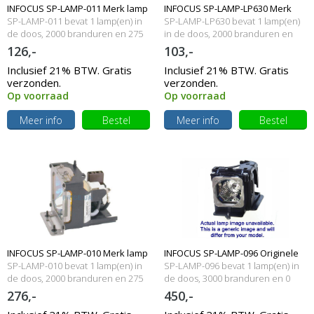
INFOCUS SP-LAMP-011 Merk lamp
INFOCUS SP-LAMP-LP630 Merk
SP-LAMP-011 bevat 1 lamp(en) in
SP-LAMP-LP630 bevat 1 lamp(en)
met behuizing
de doos, 2000 branduren en 275
lamp met behuizing
in de doos, 2000 branduren en
Watt
270 Watt
126,-
103,-
Inclusief 21% BTW. Gratis
Inclusief 21% BTW. Gratis
verzonden.
verzonden.
Op voorraad
Op voorraad
Meer info
Bestel
Meer info
Bestel
INFOCUS SP-LAMP-010 Merk lamp
INFOCUS SP-LAMP-096 Originele
SP-LAMP-010 bevat 1 lamp(en) in
SP-LAMP-096 bevat 1 lamp(en) in
met behuizing
de doos, 2000 branduren en 275
lamp met behuizing
de doos, 3000 branduren en 0
Watt
Watt
276,-
450,-