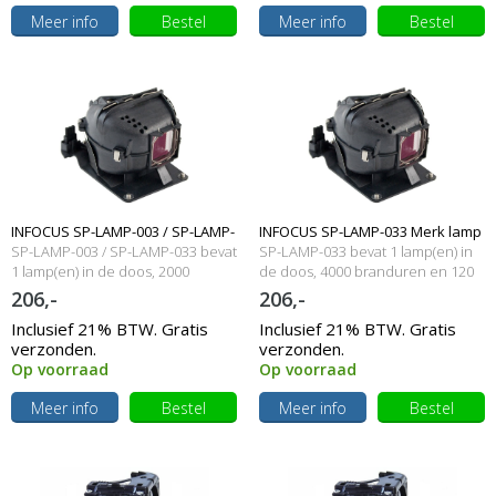
Meer info
Bestel
Meer info
Bestel
INFOCUS SP-LAMP-003 / SP-LAMP-
INFOCUS SP-LAMP-033 Merk lamp
SP-LAMP-003 / SP-LAMP-033 bevat
SP-LAMP-033 bevat 1 lamp(en) in
033 Merk lamp met behuizing
1 lamp(en) in de doos, 2000
met behuizing
de doos, 4000 branduren en 120
branduren en 120 Watt
Watt
206,-
206,-
Inclusief 21% BTW. Gratis
Inclusief 21% BTW. Gratis
verzonden.
verzonden.
Op voorraad
Op voorraad
Meer info
Bestel
Meer info
Bestel