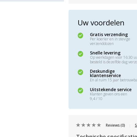
Uw voordelen
Gratis verzending
Per koerier en in stevige
verzenddozen
Snelle levering
Op werkdagen voor 16:30 u
besteld is dezelfde dag ver
Deskundige
klantenservice
En al ruim 15 jaar betrouwb
Uitstekende service
Klanten geven ons een
9,4 / 10
Reviews (0)
S
|
Technische specificati