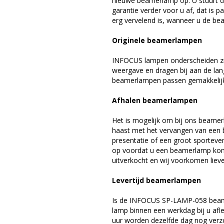
nieuwe beamerlamp op. U stuurt d
garantie verder voor u af, dat is p
erg vervelend is, wanneer u de be
Originele beamerlampen
INFOCUS lampen onderscheiden zic
weergave en dragen bij aan de la
beamerlampen passen gemakkelijk 
Afhalen beamerlampen
Het is mogelijk om bij ons beamer
haast met het vervangen van een 
presentatie of een groot sporteve
op voordat u een beamerlamp komt 
uitverkocht en wij voorkomen liever
Levertijd beamerlampen
Is de INFOCUS SP-LAMP-058 beame
lamp binnen een werkdag bij u afle
uur worden dezelfde dag nog verz