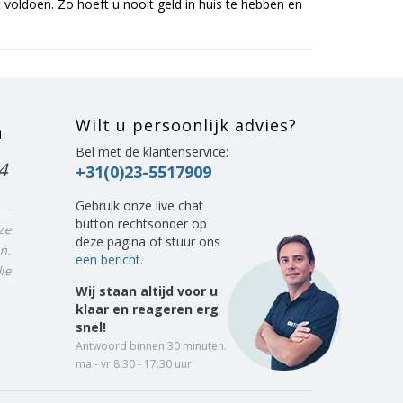
voldoen. Zo hoeft u nooit geld in huis te hebben en
Wilt u persoonlijk advies?
n
Bel met de klantenservice:
4
+31(0)23-5517909
Gebruik onze live chat
button rechtsonder op
ze
deze pagina of stuur ons
n.
een bericht.
le
Wij staan altijd voor u
klaar en reageren erg
snel!
Antwoord binnen 30 minuten.
ma - vr 8.30 - 17.30 uur