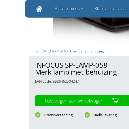
Accessoires
Klantenservice
Klantbeoordeling 9,0
Bekijk alle 1000+ review
Originele kwaliteitsproducten
20 
Home
/
SP-LAMP-058 Merk lamp met behuizing
INFOCUS SP-LAMP-058
Merk lamp met behuizing
EAN code: 8886462504247
Toevoegen aan winkelwagen
Gratis verzending
Snelle levering