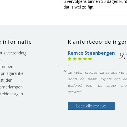
u vervolgens binnen 30 dagen kunt 
dat is wel zo fijn.
e informatie
Klantenbeoordelinge
Remco Steenbergen
9,
ratis verzending
s
lampen
Ze weten precies wat ze doen en 
prijsgarantie
doen de naam expert eer aa
stijden
Bedankt voor de super snel
eamerlampen
service!'
stelde vragen
Lees alle reviews