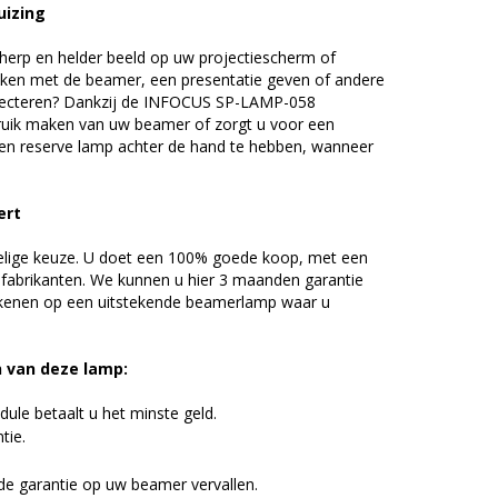
uizing
erp en helder beeld op uw projectiescherm of
ijken met de beamer, een presentatie geven of andere
jecteren? Dankzij de INFOCUS SP-LAMP-058
uik maken van uw beamer of zorgt u voor een
 een reserve lamp achter de hand te hebben, wanneer
ert
elige keuze. U doet een 100% goede koop, met een
 fabrikanten. We kunnen u hier 3 maanden garantie
ekenen op een uitstekende beamerlamp waar u
n van deze lamp:
ule betaalt u het minste geld.
tie.
de garantie op uw beamer vervallen.