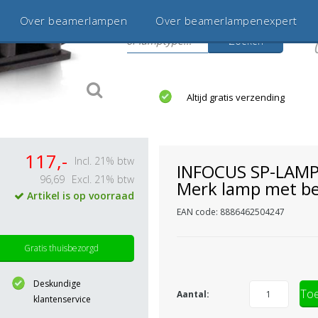
Over beamerlampen
Over beamerlampenexpert
Zoeken
s
jaar betrouwbaar en ervaren
Altijd gratis verzending
117,-
Incl. 21% btw
INFOCUS SP-LAMP
96,69
Excl. 21% btw
Merk lamp met be
Artikel is op voorraad
EAN code: 8886462504247
Gratis thuisbezorgd
Deskundige
Toe
Aantal:
klantenservice