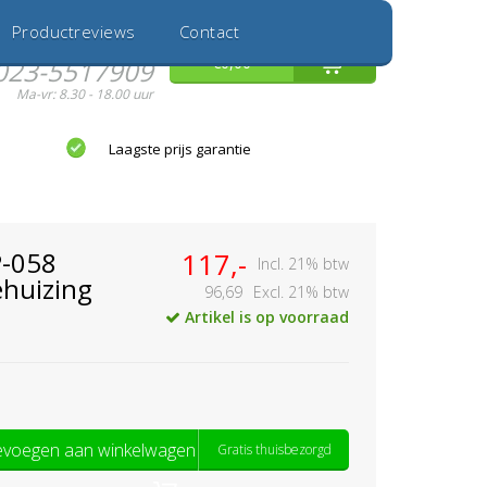
Inloggen
Nieuwe Klant
Productreviews
Contact
Hulp nodig?
0
€0,00
023-5517909
Ma-vr: 8.30 - 18.00 uur
Laagste prijs garantie
-058
117,-
Incl. 21% btw
huizing
96,69
Excl. 21% btw
Artikel is op voorraad
voegen aan winkelwagen
Gratis thuisbezorgd