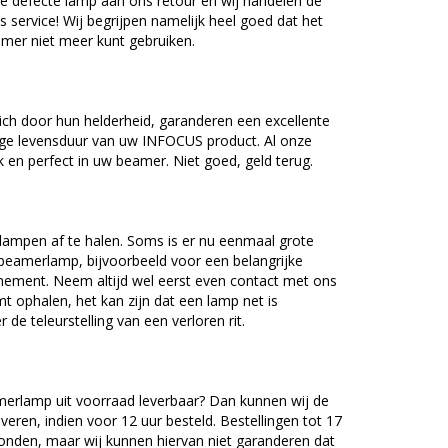
e defecte lamp aan ons retour en wij handelen de
as service! Wij begrijpen namelijk heel goed dat het
amer niet meer kunt gebruiken.
h door hun helderheid, garanderen een excellente
nge levensduur van uw INFOCUS product. Al onze
en perfect in uw beamer. Niet goed, geld terug.
lampen af te halen. Soms is er nu eenmaal grote
beamerlamp, bijvoorbeeld voor een belangrijke
nement. Neem altijd wel eerst even contact met ons
ophalen, het kan zijn dat een lamp net is
 de teleurstelling van een verloren rit.
rlamp uit voorraad leverbaar? Dan kunnen wij de
veren, indien voor 12 uur besteld. Bestellingen tot 17
onden, maar wij kunnen hiervan niet garanderen dat