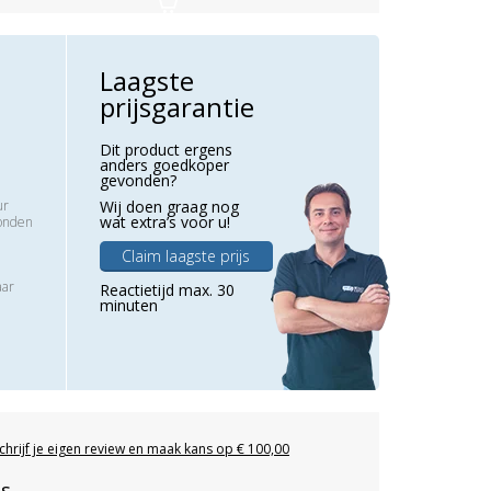
Laagste
prijsgarantie
Dit product ergens
anders goedkoper
gevonden?
ur
Wij doen graag nog
wat extra’s voor u!
zonden
Claim laagste prijs
aar
Reactietijd max. 30
minuten
chrijf je eigen review en maak kans op € 100,00
es