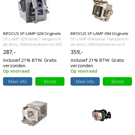
INFOCUS SP-LAMP-028 Originele
INFOCUS SP-LAMP-094 Originele
SP-LAMP-028 bevat 1 lamp(en) in
SP-LAMP-094 bevat 1 lamp(en) in
lamp met behuizing
de doos, 2000 branduren en 200
lampmodule
de doos, 2000 branduren en 0
Watt
Watt
287,-
359,-
Inclusief 21% BTW. Gratis
Inclusief 21% BTW. Gratis
verzonden.
verzonden.
Op voorraad
Op voorraad
Meer info
Bestel
Meer info
Bestel