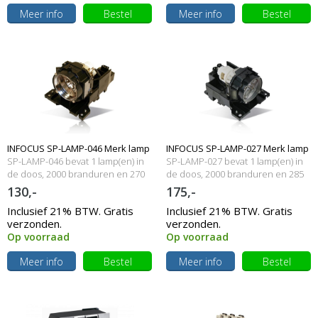
Meer info
Bestel
Meer info
Bestel
INFOCUS SP-LAMP-046 Merk lamp
INFOCUS SP-LAMP-027 Merk lamp
SP-LAMP-046 bevat 1 lamp(en) in
SP-LAMP-027 bevat 1 lamp(en) in
met behuizing
de doos, 2000 branduren en 270
met behuizing
de doos, 2000 branduren en 285
Watt
Watt
130,-
175,-
Inclusief 21% BTW. Gratis
Inclusief 21% BTW. Gratis
verzonden.
verzonden.
Op voorraad
Op voorraad
Meer info
Bestel
Meer info
Bestel