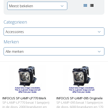
Meest bekeken
Categorieen
Accessoires
Merken
Alle merken
INFOCUS SP-LAMP-LP770 Merk
INFOCUS SP-LAMP-095 Originele
SP-LAMP-LP770 bevat 1 lamp(en)
SP-LAMP-095 bevat 1 lamp(en) in
lamp met behuizing
in de doos, 2000 branduren en
lamp met behuizing
de doos, 6000 branduren en 170