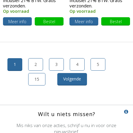
Inclusief 21% BTW. Gratis
Inclusief 21% BTW. Gratis
verzonden.
verzonden.
Op voorraad
Op voorraad
Meer info
Bestel
Meer info
Bestel
1
2
3
4
5
Volgende
15
Wilt u niets missen?
Mis niks van onze acties, schrijf u nu in voor onze
nieuwsbrief.