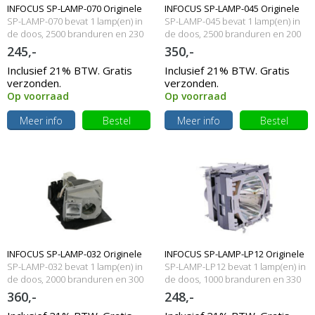
INFOCUS SP-LAMP-070 Originele
INFOCUS SP-LAMP-045 Originele
SP-LAMP-070 bevat 1 lamp(en) in
SP-LAMP-045 bevat 1 lamp(en) in
lampmodule
de doos, 2500 branduren en 230
lampmodule
de doos, 2500 branduren en 200
Watt
Watt
245,-
350,-
Inclusief 21% BTW. Gratis
Inclusief 21% BTW. Gratis
verzonden.
verzonden.
Op voorraad
Op voorraad
Meer info
Bestel
Meer info
Bestel
INFOCUS SP-LAMP-032 Originele
INFOCUS SP-LAMP-LP12 Originele
SP-LAMP-032 bevat 1 lamp(en) in
SP-LAMP-LP12 bevat 1 lamp(en) in
lampmodule
de doos, 2000 branduren en 300
lampmodule
de doos, 1000 branduren en 330
Watt
Watt
360,-
248,-