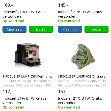
190 Watt
Watt
169,-
145,-
Inclusief 21% BTW. Gratis
Inclusief 21% BTW. Gratis
verzonden.
verzonden.
Op voorraad
Op voorraad
Meer info
Bestel
Meer info
Bestel
INFOCUS SP-LAMP-058 Merk lamp
INFOCUS SP-LAMP-072 Originele
SP-LAMP-058 bevat 1 lamp(en) in
SP-LAMP-072 bevat 1 lamp(en) in
met behuizing
de doos, 3000 branduren en 280
losse lamp
de doos, 3000 branduren en 280
Watt
Watt
117,-
157,-
Inclusief 21% BTW. Gratis
Inclusief 21% BTW. Gratis
verzonden.
verzonden.
Op voorraad
Op voorraad