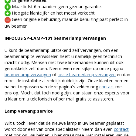
Originele kwaliteit.
Maar liefst 6 maanden 'geen gezeur' garantie.
Hoogste klantcijfer en het meest verkocht.
Geen originele behuizing, maar de behuizing past perfect in
uw beamer.
INFOCUS SP-LAMP-101 beamerlamp vervangen
U kunt de beamerlamp uitstekend zelf vervangen, om een
beamerlamp te verwisselen heeft u namelijk geen technisch
inzicht nodig. Mensen met twee linkerhanden kunnen dit ook
gemakkelijk zelf doen. Neem even een kijkje op onze pagina
beamerlamp vervangen
of
losse beamerlamp vervangen
en dan
moet de installatie al redelijk duidelijk zijn. Onze klanten nemen
na het toepassen van deze pagina´s zelden nog
contact
met
ons op. Mocht dat toch nodig zijn, dan staan onze experts voor
u klaar om u telefonisch of per mail gratis te assisteren.
Lamp vervang service
Wilt u toch liever dat de nieuwe lamp in uw beamer geplaatst
wordt door een van onze specialisten? Neem dan even
contact
met ons op, wij helpen u hier graag mee. Het installeren van de