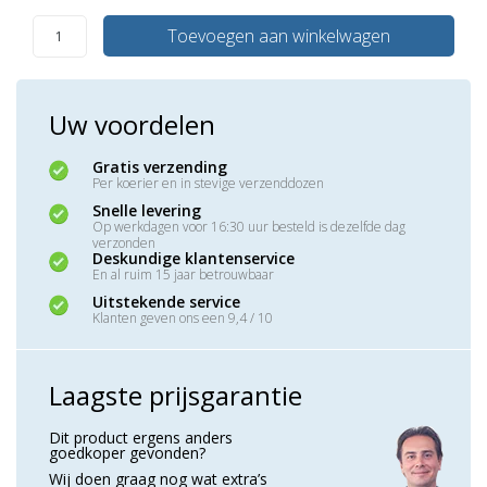
Toevoegen aan winkelwagen
Uw voordelen
Gratis verzending
Per koerier en in stevige verzenddozen
Snelle levering
Op werkdagen voor 16:30 uur besteld is dezelfde dag
verzonden
Deskundige klantenservice
En al ruim 15 jaar betrouwbaar
Uitstekende service
Klanten geven ons een 9,4 / 10
Laagste prijsgarantie
Dit product ergens anders
goedkoper gevonden?
Wij doen graag nog wat extra’s