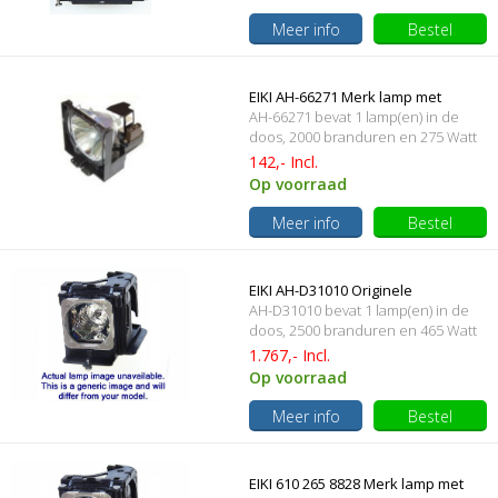
Meer info
Bestel
EIKI AH-66271 Merk lamp met
AH-66271 bevat 1 lamp(en) in de
behuizing
doos, 2000 branduren en 275 Watt
142,- Incl.
Op voorraad
Meer info
Bestel
EIKI AH-D31010 Originele
AH-D31010 bevat 1 lamp(en) in de
lampmodule
doos, 2500 branduren en 465 Watt
1.767,- Incl.
Op voorraad
Meer info
Bestel
EIKI 610 265 8828 Merk lamp met