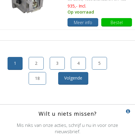
Watt
935,- Incl.
Op voorraad
Meer info
Bestel
1
2
3
4
5
Volgende
18
Wilt u niets missen?
Mis niks van onze acties, schrijf u nu in voor onze
nieuwsbrief.