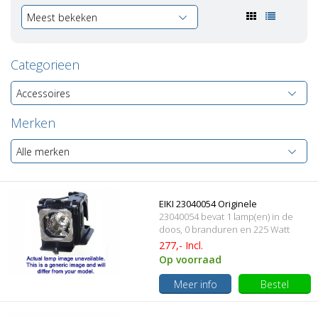
Meest bekeken
Categorieen
Accessoires
Merken
Alle merken
EIKI 23040054 Originele
23040054 bevat 1 lamp(en) in de
lampmodule
doos, 0 branduren en 225 Watt
277,- Incl.
Op voorraad
Meer info
Bestel