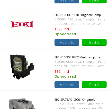
Meer info
Bestel
EIKI 610 305 1130 Originele lamp
610 305 1130 bevat 4 lamp(en) in de
met behuizing
doos, 2000 branduren en 250 Watt
108,- Incl.
Op voorraad
Meer info
Bestel
EIKI 610 300 0862 Merk lamp met
610 300 0862 bevat 1 lamp(en) in de
behuizing
doos, 2000 branduren en 250 Watt
132,- Incl.
Op voorraad
Meer info
Bestel
EIKI SP.75A01GC01 Originele
SP.75A01GC01 bevat 1 lamp(en) in
lampmodule
de doos, 1500 branduren en 465