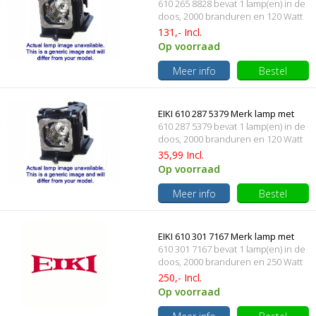
610 265 8828 bevat 1 lamp(en) in de
behuizing
doos, 2000 branduren en 120 Watt
131,- Incl.
Op voorraad
Meer info
Bestel
EIKI 610 287 5379 Merk lamp met
610 287 5379 bevat 1 lamp(en) in de
behuizing
doos, 2000 branduren en 120 Watt
35,99 Incl.
Op voorraad
Meer info
Bestel
EIKI 610 301 7167 Merk lamp met
610 301 7167 bevat 1 lamp(en) in de
behuizing
doos, 2000 branduren en 250 Watt
250,- Incl.
Op voorraad