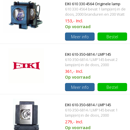
EIKI 610 330 4564 Originele lamp
610 330 4564 bevat 1 lamp(en) in de
met behuizing
doos, 2000 branduren en 200 Watt
153,- Incl.
Op voorraad
Meer info
Bestel
EIKI 610-350-6814 / LMP145
610-350-6814 / LMP145 bevat 2
Originele lamp met behuizing
lamp(en) in de doos, 2000
branduren en 330 Watt
361,- Incl.
Op voorraad
Meer info
Bestel
EIKI 610-350-6814 / LMP145
610-350-6814 / LMP145 bevat 1
Originele lamp met behuizing
lamp(en) in de doos, 2000
branduren en 330 Watt
279,- Incl.
Op voorraad