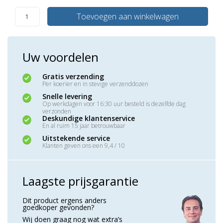
Toevoegen aan winkelwagen
Uw voordelen
Gratis verzending
Per koerier en in stevige verzenddozen
Snelle levering
Op werkdagen voor 16:30 uur besteld is dezelfde dag
verzonden
Deskundige klantenservice
En al ruim 15 jaar betrouwbaar
Uitstekende service
Klanten geven ons een 9,4 / 10
Laagste prijsgarantie
Dit product ergens anders
goedkoper gevonden?
Wij doen graag nog wat extra’s