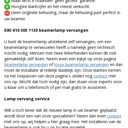
Maar liefst 6 maanden 'geen gezeur' garantie.
Hoogste klantcijfer en het meest verkocht.
Geen originele behuizing, maar de behuizing past perfect in
uw beamer.
EIKI 610 305 1130 beamerlamp vervangen
U kunt de beamerlamp uitstekend zelf vervangen, om een
beamerlamp te verwisselen heeft u namelijk geen technisch
inzicht nodig. Mensen met twee linkerhanden kunnen dit ook
gemakkelijk zelf doen. Neem even een kijkje op onze pagina
beamerlamp vervangen
of
losse beamerlamp vervangen
en dan
moet de installatie al redelijk duidelijk zijn. Onze klanten nemen
na het toepassen van deze pagina´s zelden nog
contact
met
ons op. Mocht dat toch nodig zijn, dan staan onze experts voor
u klaar om u telefonisch of per mail gratis te assisteren.
Lamp vervang service
Wilt u toch liever dat de nieuwe lamp in uw beamer geplaatst
wordt door een van onze specialisten? Neem dan even
contact
met ons op, wij helpen u hier graag mee. Het installeren van de
beamerlamp is ook bij u op locatie mogelijk.