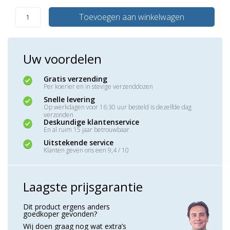
Toevoegen aan winkelwagen
Uw voordelen
Gratis verzending
Per koerier en in stevige verzenddozen
Snelle levering
Op werkdagen voor 16:30 uur besteld is dezelfde dag
verzonden
Deskundige klantenservice
En al ruim 15 jaar betrouwbaar
Uitstekende service
Klanten geven ons een 9,4 / 10
Laagste prijsgarantie
Dit product ergens anders
goedkoper gevonden?
Wij doen graag nog wat extra’s