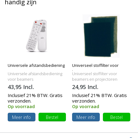
handig zijn
Universele afstandsbediening
Universeel stoffilter voor
beamers
Universele afstandsbediening
Universeel stoffilter voor
voor beamers
beamers en projectoren
43,95 Incl.
24,95 Incl.
Inclusief 21% BTW. Gratis
Inclusief 21% BTW. Gratis
verzonden.
verzonden.
Op voorraad
Op voorraad
Meer info
Bestel
Meer info
Bestel