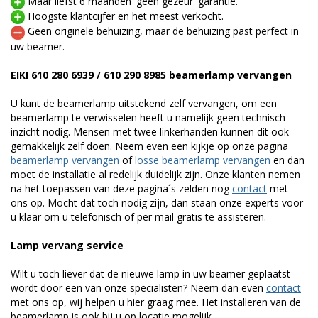
Maar liefst 6 maanden 'geen gezeur' garantie.
Hoogste klantcijfer en het meest verkocht.
Geen originele behuizing, maar de behuizing past perfect in
uw beamer.
EIKI 610 280 6939 / 610 290 8985 beamerlamp vervangen
U kunt de beamerlamp uitstekend zelf vervangen, om een
beamerlamp te verwisselen heeft u namelijk geen technisch
inzicht nodig. Mensen met twee linkerhanden kunnen dit ook
gemakkelijk zelf doen. Neem even een kijkje op onze pagina
beamerlamp vervangen
of
losse beamerlamp vervangen
en dan
moet de installatie al redelijk duidelijk zijn. Onze klanten nemen
na het toepassen van deze pagina´s zelden nog
contact
met
ons op. Mocht dat toch nodig zijn, dan staan onze experts voor
u klaar om u telefonisch of per mail gratis te assisteren.
Lamp vervang service
Wilt u toch liever dat de nieuwe lamp in uw beamer geplaatst
wordt door een van onze specialisten? Neem dan even
contact
met ons op, wij helpen u hier graag mee. Het installeren van de
beamerlamp is ook bij u op locatie mogelijk.