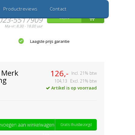
Inloggen
Nieuwe Klant
Productreviews
Contact
Hulp nodig?
0
€0,00
023-5517909
Ma-vr: 8.30 - 18.00 uur
Laagste prijs garantie
1 Merk
126,-
Incl. 21% btw
ng
104,13
Excl. 21% btw
Artikel is op voorraad
voegen aan winkelwagen
Gratis thuisbezorgd