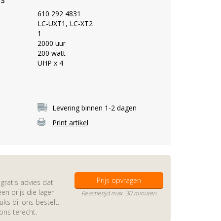
610 292 4831
LC-UXT1, LC-XT2
1
2000 uur
200 watt
UHP x 4
Levering binnen 1-2 dagen
Print artikel
Prijs opvragen
gratis advies dat
en prijs die lager
Reactietijd max. 30 minuten
s bij ons bestelt.
 ons terecht.