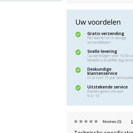
Uw voordelen
Gratis verzending
Per koerier en in stevige
verzenddozen
Snelle levering
Op werkdagen voor 16:30 u
besteld is dezelfde dag ver
Deskundige
klantenservice
En al ruim 15 jaar betrouwb
Uitstekende service
Klanten geven ons een
9,4 / 10
Reviews (0)
S
|
Technische specificati