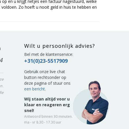
op en u krijgt netjes een factuur nagestuurd, welke
voldoen. Zo hoeft u nooit geld in huis te hebben en
Wilt u persoonlijk advies?
n
Bel met de klantenservice:
4
+31(0)23-5517909
Gebruik onze live chat
button rechtsonder op
ze
deze pagina of stuur ons
n.
een bericht.
le
Wij staan altijd voor u
klaar en reageren erg
snel!
Antwoord binnen 30 minuten.
ma - vr 8.30 - 17.30 uur