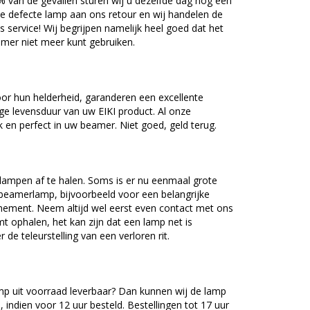
5% van de gevallen sturen wij u dezelfde dag nog een
e defecte lamp aan ons retour en wij handelen de
as service! Wij begrijpen namelijk heel goed dat het
amer niet meer kunt gebruiken.
or hun helderheid, garanderen een excellente
ge levensduur van uw EIKI product. Al onze
en perfect in uw beamer. Niet goed, geld terug.
lampen af te halen. Soms is er nu eenmaal grote
beamerlamp, bijvoorbeeld voor een belangrijke
nement. Neem altijd wel eerst even contact met ons
ophalen, het kan zijn dat een lamp net is
 de teleurstelling van een verloren rit.
mp uit voorraad leverbaar? Dan kunnen wij de lamp
 indien voor 12 uur besteld. Bestellingen tot 17 uur