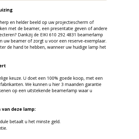
uizing
erp en helder beeld op uw projectiescherm of
ijken met de beamer, een presentatie geven of andere
ecteren? Dankzij de EIKI 610 292 4831 beamerlamp
an uw beamer of zorgt u voor een reserve-exemplaar.
chter de hand te hebben, wanneer uw huidige lamp het
ert
elige keuze. U doet een 100% goede koop, met een
 fabrikanten. We kunnen u hier 3 maanden garantie
ekenen op een uitstekende beamerlamp waar u
n van deze lamp:
ule betaalt u het minste geld.
tie.