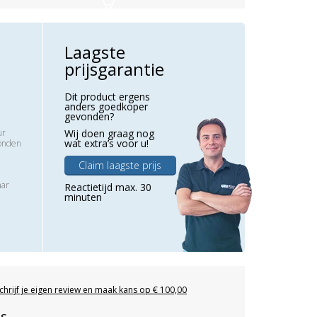
Laagste
prijsgarantie
Dit product ergens
anders goedkoper
gevonden?
ur
Wij doen graag nog
wat extra’s voor u!
zonden
Claim laagste prijs
aar
Reactietijd max. 30
minuten
chrijf je eigen review en maak kans op € 100,00
es