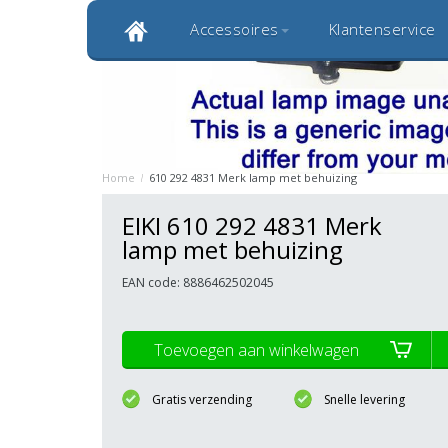
Accessoires
Klantenservice
Klantbeoordeling 9,0
Bekijk alle 1000+ review
Originele kwaliteitsproducten
20 
Home
/
610 292 4831 Merk lamp met behuizing
EIKI 610 292 4831 Merk
lamp met behuizing
EAN code: 8886462502045
Toevoegen aan winkelwagen
Gratis verzending
Snelle levering