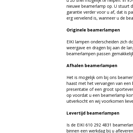
u zo snel mogelijk te helpen. In 9
nieuwe beamerlamp op. U stuurt d
garantie verder voor u af, dat is p
erg vervelend is, wanneer u de be
Originele beamerlampen
EIKI lampen onderscheiden zich do
weergave en dragen bij aan de lan
beamerlampen passen gemakkelijk 
Afhalen beamerlampen
Het is mogelijk om bij ons beamer
haast met het vervangen van een 
presentatie of een groot sporteve
op voordat u een beamerlamp komt 
uitverkocht en wij voorkomen liever
Levertijd beamerlampen
Is de EIKI 610 292 4831 beamerla
binnen een werkdag bij u afleveren,