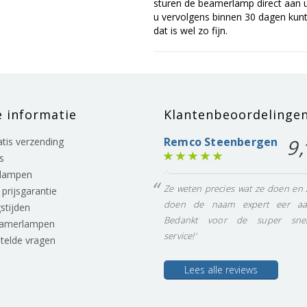
sturen de beamerlamp direct aan u 
u vervolgens binnen 30 dagen kunt 
dat is wel zo fijn.
e informatie
Klantenbeoordelinge
Remco Steenbergen
9,
ratis verzending
s
lampen
Ze weten precies wat ze doen en 
prijsgarantie
doen de naam expert eer aa
stijden
Bedankt voor de super snel
eamerlampen
service!'
stelde vragen
Lees alle reviews