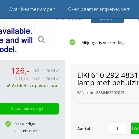
Over beamerlampen
Over beamerlampenexpert
Zoeken
s
jaar betrouwbaar en ervaren
Altijd gratis verzending
126,-
Incl. 21% btw
EIKI 610 292 483
104,13
Excl. 21% btw
lamp met behuizi
Artikel is op voorraad
EAN code: 8886462502045
Gratis thuisbezorgd
Deskundige
Toe
Aantal:
klantenservice