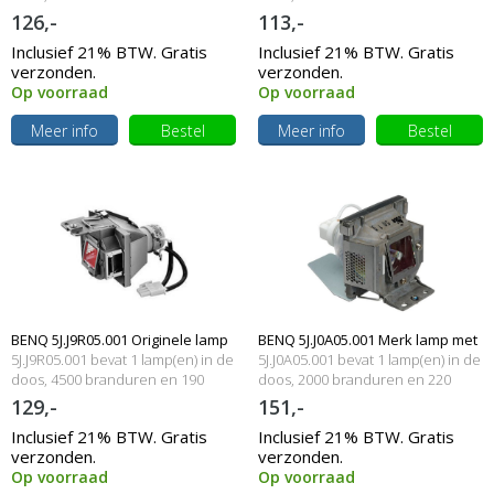
Watt
126,-
113,-
Inclusief 21% BTW. Gratis
Inclusief 21% BTW. Gratis
verzonden.
verzonden.
Op voorraad
Op voorraad
Meer info
Bestel
Meer info
Bestel
BENQ 5J.J9R05.001 Originele lamp
BENQ 5J.J0A05.001 Merk lamp met
5J.J9R05.001 bevat 1 lamp(en) in de
5J.J0A05.001 bevat 1 lamp(en) in de
met behuizing
doos, 4500 branduren en 190
behuizing
doos, 2000 branduren en 220
Watt
Watt
129,-
151,-
Inclusief 21% BTW. Gratis
Inclusief 21% BTW. Gratis
verzonden.
verzonden.
Op voorraad
Op voorraad