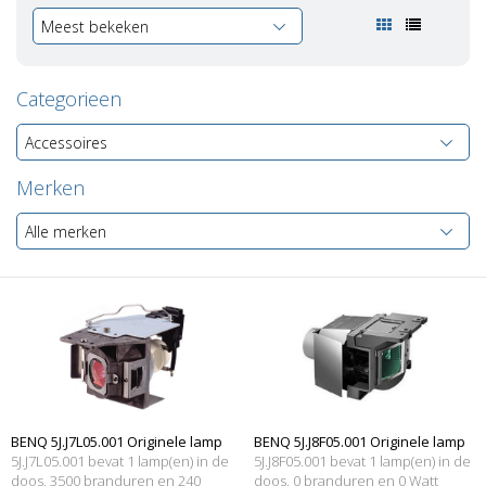
Meest bekeken
Categorieen
Accessoires
Merken
Alle merken
BENQ 5J.J7L05.001 Originele lamp
BENQ 5J.J8F05.001 Originele lamp
5J.J7L05.001 bevat 1 lamp(en) in de
5J.J8F05.001 bevat 1 lamp(en) in de
met behuizing
doos, 3500 branduren en 240
met behuizing
doos, 0 branduren en 0 Watt