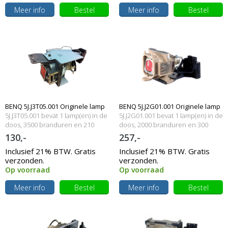
Meer info
Bestel
Meer info
Bestel
BENQ 5J.J3T05.001 Originele lamp
BENQ 5J.J2G01.001 Originele lamp
5J.J3T05.001 bevat 1 lamp(en) in de
5J.J2G01.001 bevat 1 lamp(en) in de
met behuizing
doos, 3500 branduren en 210
met behuizing
doos, 2000 branduren en 300
Watt
Watt
130,-
257,-
Inclusief 21% BTW. Gratis
Inclusief 21% BTW. Gratis
verzonden.
verzonden.
Op voorraad
Op voorraad
Meer info
Bestel
Meer info
Bestel