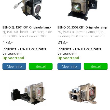
BENQ 5J.J1S01.001 Originele lamp
BENQ 60.J3503.CB1 Originele lamp
5J.J1S01.001 bevat 1 lamp(en) in de
60.J3503.CB1 bevat 1 lamp(en) in
met behuizing
doos, 3000 branduren en 200
met behuizing
de doos, 2000 branduren en 250
Watt
Watt
173,-
213,-
Inclusief 21% BTW. Gratis
Inclusief 21% BTW. Gratis
verzonden.
verzonden.
Op voorraad
Op voorraad
Meer info
Bestel
Meer info
Bestel