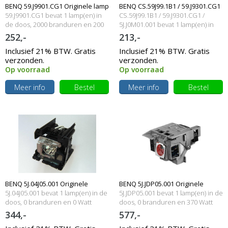
BENQ 59.J9901.CG1 Originele lamp
BENQ CS.59J99.1B1 / 59.J9301.CG1
59.J9901.CG1 bevat 1 lamp(en) in
CS.59J99.1B1 / 59.J9301.CG1 /
met behuizing
de doos, 2000 branduren en 200
/ 5J.J0M01.001 Originele lamp met
5J.J0M01.001 bevat 1 lamp(en) in
Watt
de doos, 2000 branduren en 200
252,-
213,-
behuizing
Watt
Inclusief 21% BTW. Gratis
Inclusief 21% BTW. Gratis
verzonden.
verzonden.
Op voorraad
Op voorraad
Meer info
Bestel
Meer info
Bestel
BENQ 5J.04J05.001 Originele
BENQ 5J.JDP05.001 Originele
5J.04J05.001 bevat 1 lamp(en) in de
5J.JDP05.001 bevat 1 lamp(en) in de
lampmodule
doos, 0 branduren en 0 Watt
lampmodule
doos, 0 branduren en 370 Watt
344,-
577,-