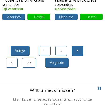
Inclusief 21% BTW. Gratis
Inclusief 21% BTW. Gratis
verzonden.
verzonden.
Op voorraad
Op voorraad
Meer info
Bestel
Meer info
Bestel
Vorige
1
4
5
Volgende
6
22
Wilt u niets missen?
Mis niks van onze acties, schrijf u nu in voor onze
nieuwsbrief.