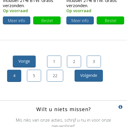
Inclusief 21% BTW. Gratis
Inclusief 21% BTW. Gratis
verzonden.
verzonden.
Op voorraad
Op voorraad
Meer info
Bestel
Meer info
Bestel
Vorige
1
2
3
Volgende
4
5
22
Wilt u niets missen?
Mis niks van onze acties, schrijf u nu in voor onze
nieuwsbrief.