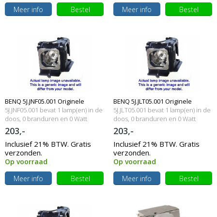
Meer info
Bestel
Meer info
Bestel
BENQ 5J.JNF05.001 Originele
BENQ 5J.JLT05.001 Originele
5J.JNF05.001 bevat 1 lamp(en) in de
5J.JLT05.001 bevat 1 lamp(en) in de
lampmodule
doos, 0 branduren en 0 Watt
lampmodule
doos, 0 branduren en 0 Watt
203,-
203,-
Inclusief 21% BTW. Gratis
Inclusief 21% BTW. Gratis
verzonden.
verzonden.
Op voorraad
Op voorraad
Meer info
Bestel
Meer info
Bestel