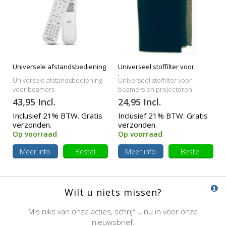
Universele afstandsbediening
Universeel stoffilter voor
beamers
Universele afstandsbediening
Universeel stoffilter voor
voor beamers
beamers en projectoren
43,95 Incl.
24,95 Incl.
Inclusief 21% BTW. Gratis
Inclusief 21% BTW. Gratis
verzonden.
verzonden.
Op voorraad
Op voorraad
Meer info
Bestel
Meer info
Bestel
Wilt u niets missen?
Mis niks van onze acties, schrijf u nu in voor onze
nieuwsbrief.