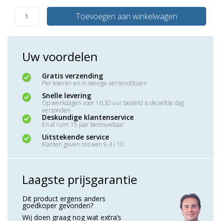
Toevoegen aan winkelwagen
Uw voordelen
Gratis verzending
Per koerier en in stevige verzenddozen
Snelle levering
Op werkdagen voor 16:30 uur besteld is dezelfde dag
verzonden
Deskundige klantenservice
En al ruim 15 jaar betrouwbaar
Uitstekende service
Klanten geven ons een 9,4 / 10
Laagste prijsgarantie
Dit product ergens anders
goedkoper gevonden?
Wij doen graag nog wat extra’s