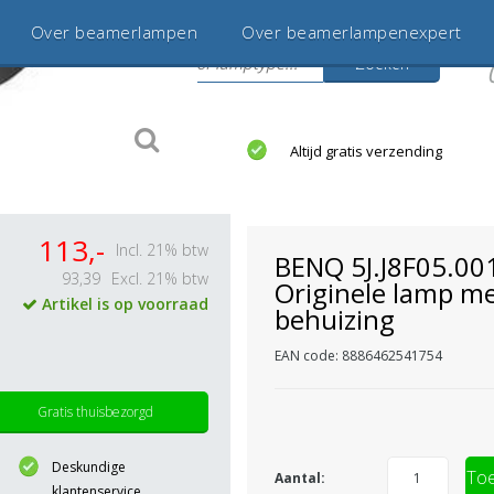
Over beamerlampen
Over beamerlampenexpert
Zoeken
s
jaar betrouwbaar en ervaren
Altijd gratis verzending
113,-
Incl. 21% btw
BENQ 5J.J8F05.00
93,39
Excl. 21% btw
Originele lamp m
Artikel is op voorraad
behuizing
EAN code: 8886462541754
Gratis thuisbezorgd
Deskundige
Toe
Aantal:
klantenservice