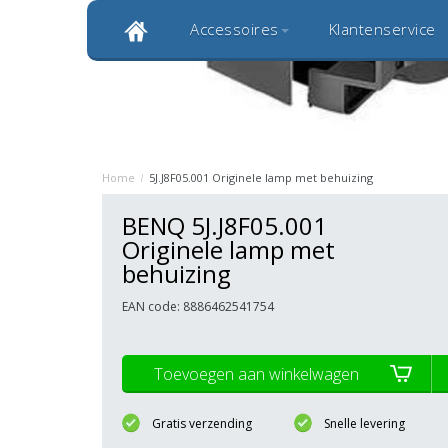
Accessoires
Klantenservice
Klantbeoordeling 9,0
Bekijk alle 1000+ review
Originele kwaliteitsproducten
20 
Home
/
5J.J8F05.001 Originele lamp met behuizing
BENQ 5J.J8F05.001
Originele lamp met
behuizing
EAN code: 8886462541754
Toevoegen aan winkelwagen
Gratis verzending
Snelle levering