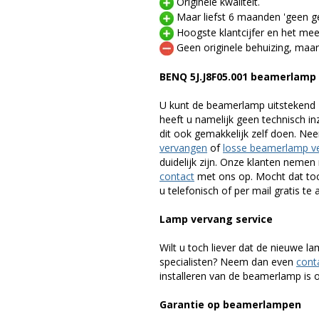
Originele kwaliteit.
Maar liefst 6 maanden 'geen ge
Hoogste klantcijfer en het mee
Geen originele behuizing, maar
BENQ 5J.J8F05.001 beamerlamp
U kunt de beamerlamp uitstekend 
heeft u namelijk geen technisch i
dit ook gemakkelijk zelf doen. Ne
vervangen
of
losse beamerlamp v
duidelijk zijn. Onze klanten neme
contact
met ons op. Mocht dat toc
u telefonisch of per mail gratis te 
Lamp vervang service
Wilt u toch liever dat de nieuwe 
specialisten? Neem dan even
cont
installeren van de beamerlamp is oo
Garantie op beamerlampen