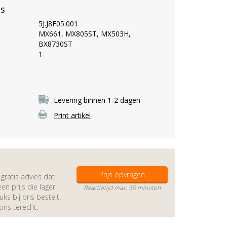
es
5J.J8F05.001
MX661, MX805ST, MX503H,
BX8730ST
1
Levering binnen 1-2 dagen
Print artikel
Prijs opvragen
gratis advies dat
en prijs die lager
Reactietijd max. 30 minuten
s bij ons bestelt.
 ons terecht.