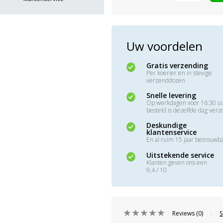
Uw voordelen
Gratis verzending
Per koerier en in stevige
verzenddozen
Snelle levering
Op werkdagen voor 16:30 u
besteld is dezelfde dag ver
Deskundige
klantenservice
En al ruim 15 jaar betrouwb
Uitstekende service
Klanten geven ons een
9,4 / 10
Reviews (0)
S
|