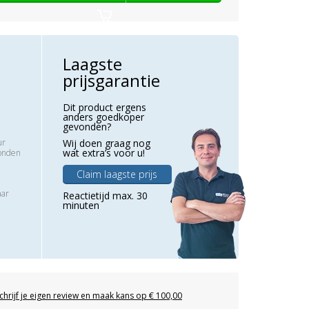
Laagste
prijsgarantie
Dit product ergens
anders goedkoper
gevonden?
ur
Wij doen graag nog
wat extra’s voor u!
zonden
Claim laagste prijs
aar
Reactietijd max. 30
minuten
chrijf je eigen review en maak kans op € 100,00