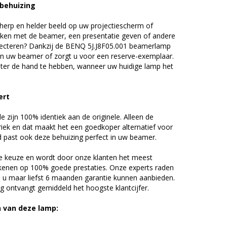
 behuizing
erp en helder beeld op uw projectiescherm of
ijken met de beamer, een presentatie geven of andere
jecteren? Dankzij de BENQ 5J.J8F05.001 beamerlamp
an uw beamer of zorgt u voor een reserve-exemplaar.
chter de hand te hebben, wanneer uw huidige lamp het
ert
zijn 100% identiek aan de originele. Alleen de
riek en dat maakt het een goedkoper alternatief voor
d past ook deze behuizing perfect in uw beamer.
 keuze en wordt door onze klanten het meest
kenen op 100% goede prestaties. Onze experts raden
u maar liefst 6 maanden garantie kunnen aanbieden.
 ontvangt gemiddeld het hoogste klantcijfer.
n van deze lamp: