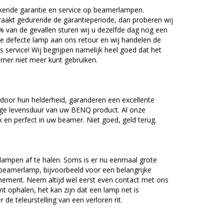
kende garantie en service op beamerlampen.
akt gedurende de garantieperiode, dan proberen wij
5% van de gevallen sturen wij u dezelfde dag nog een
e defecte lamp aan ons retour en wij handelen de
as service! Wij begrijpen namelijk heel goed dat het
amer niet meer kunt gebruiken.
oor hun helderheid, garanderen een excellente
nge levensduur van uw BENQ product. Al onze
en perfect in uw beamer. Niet goed, geld terug.
lampen af te halen. Soms is er nu eenmaal grote
beamerlamp, bijvoorbeeld voor een belangrijke
nement. Neem altijd wel eerst even contact met ons
ophalen, het kan zijn dat een lamp net is
 de teleurstelling van een verloren rit.