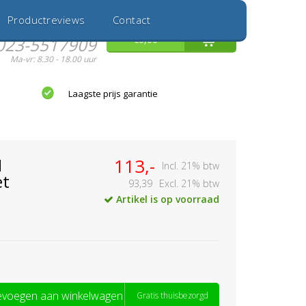
Inloggen
Nieuwe Klant
Productreviews
Contact
Hulp nodig?
0
€0,00
023-5517909
Ma-vr: 8.30 - 18.00 uur
Laagste prijs garantie
1
113,-
Incl. 21% btw
et
93,39
Excl. 21% btw
Artikel is op voorraad
voegen aan winkelwagen
Gratis thuisbezorgd