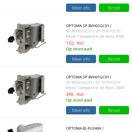
Meer info
Bestel
OPTOMA SP.8VH01GC01 /
SP.8VH01GC01 / SP.73701GC01
SP.73701GC01 Originele lamp met
bevat 1 lamp(en) in de doos, 5000
branduren en 190 Watt
132,- Incl.
behuizing
Op voorraad
Meer info
Bestel
OPTOMA SP.8VH01GC01 /
SP.8VH01GC01 / SP.73701GC01
SP.73701GC01 / BL-FP190E
bevat 1 lamp(en) in de doos, 5000
branduren en 190 Watt
299,- Incl.
Originele lampmodule
Op voorraad
Meer info
Bestel
OPTOMA BL-FU240A /