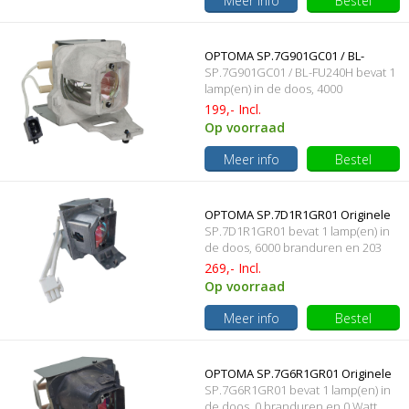
Meer info
Bestel
OPTOMA SP.7G901GC01 / BL-
SP.7G901GC01 / BL-FU240H bevat 1
FU240H Originele lampmodule
lamp(en) in de doos, 4000
branduren en 240 Watt
199,- Incl.
Op voorraad
Meer info
Bestel
OPTOMA SP.7D1R1GR01 Originele
SP.7D1R1GR01 bevat 1 lamp(en) in
lampmodule
de doos, 6000 branduren en 203
Watt
269,- Incl.
Op voorraad
Meer info
Bestel
OPTOMA SP.7G6R1GR01 Originele
SP.7G6R1GR01 bevat 1 lamp(en) in
lampmodule
de doos, 0 branduren en 0 Watt