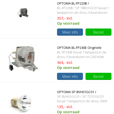
OPTOMA BL-FP220B /
BL-FP220B / SP.78B01GC01 bevat 1
SP.78B01GC01 Originele
lamp(en) in de doos, 0 branduren
en 220 Watt
357,- Incl.
lampmodule
Op voorraad
Meer info
Bestel
OPTOMA BL-FP240E Originele
BL-FP240E bevat 1 lamp(en) in de
lampmodule
doos, 0 branduren en 240 Watt
364,- Incl.
Op voorraad
Meer info
Bestel
OPTOMA SP.8VH01GC01 /
SP.8VH01GC01 / SP.73701GC01
SP.73701GC01 Originele losse
bevat 1 lamp(en) in de doos, 5000
branduren en 190 Watt
135,- Incl.
beamerlamp
Op voorraad