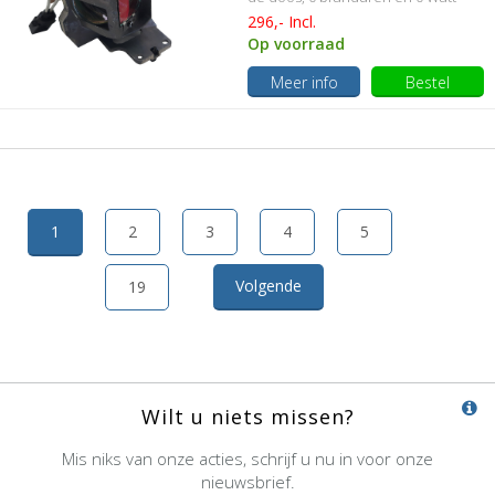
296,- Incl.
Op voorraad
Meer info
Bestel
1
2
3
4
5
Volgende
19
Wilt u niets missen?
Mis niks van onze acties, schrijf u nu in voor onze
nieuwsbrief.