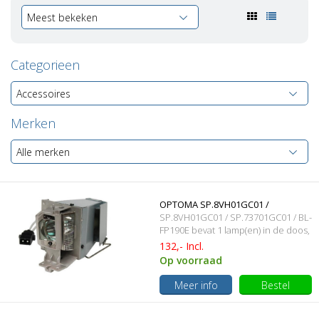
Meest bekeken
Categorieen
Accessoires
Merken
Alle merken
OPTOMA SP.8VH01GC01 /
SP.8VH01GC01 / SP.73701GC01 / BL-
SP.73701GC01 / BL-FP190E
FP190E bevat 1 lamp(en) in de doos,
5000 branduren en 190 Watt
132,- Incl.
Originele lamp met behuizing
Op voorraad
Meer info
Bestel