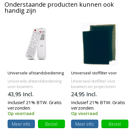
Onderstaande producten kunnen ook
handig zijn
Universele afstandsbediening
Universeel stoffilter voor
beamers
Universele afstandsbediening
Universeel stoffilter voor
voor beamers
beamers en projectoren
43,95 Incl.
24,95 Incl.
Inclusief 21% BTW. Gratis
Inclusief 21% BTW. Gratis
verzonden.
verzonden.
Op voorraad
Op voorraad
Meer info
Bestel
Meer info
Bestel