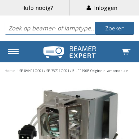
Hulp nodig?
Inloggen
Zoeken
Home
/
SP.8VH01GC01 / SP.73701GC01 / BL-FP190E Originele lampmodule