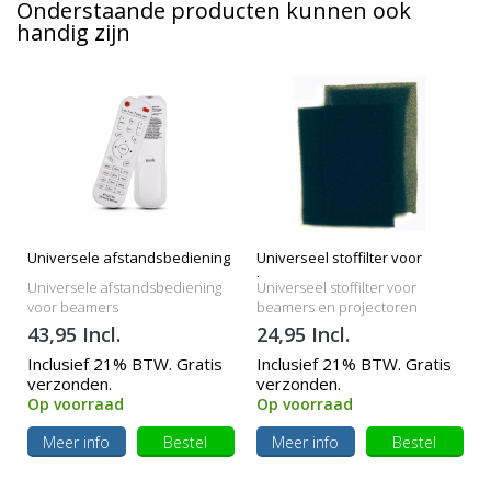
Onderstaande producten kunnen ook
handig zijn
Universele afstandsbediening
Universeel stoffilter voor
beamers
Universele afstandsbediening
Universeel stoffilter voor
voor beamers
beamers en projectoren
43,95 Incl.
24,95 Incl.
Inclusief 21% BTW. Gratis
Inclusief 21% BTW. Gratis
verzonden.
verzonden.
Op voorraad
Op voorraad
Meer info
Bestel
Meer info
Bestel