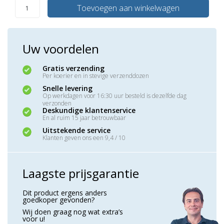
Toevoegen aan winkelwagen
Uw voordelen
Gratis verzending
Per koerier en in stevige verzenddozen
Snelle levering
Op werkdagen voor 16:30 uur besteld is dezelfde dag
verzonden
Deskundige klantenservice
En al ruim 15 jaar betrouwbaar
Uitstekende service
Klanten geven ons een 9,4 / 10
Laagste prijsgarantie
Dit product ergens anders
goedkoper gevonden?
Wij doen graag nog wat extra’s
voor u!