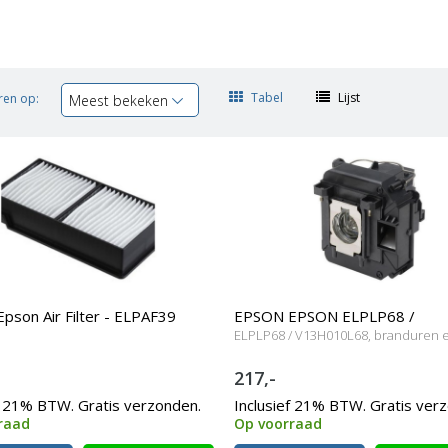
Tabel
Lijst
ren op:
Meest bekeken
son Air Filter - ELPAF39
EPSON EPSON ELPLP68 /
ELPLP68 / V13H010L68, branduren 
V13H010L68 Originele lamp m
217,-
behuizing
f 21% BTW. Gratis verzonden.
Inclusief 21% BTW. Gratis ver
raad
Op voorraad