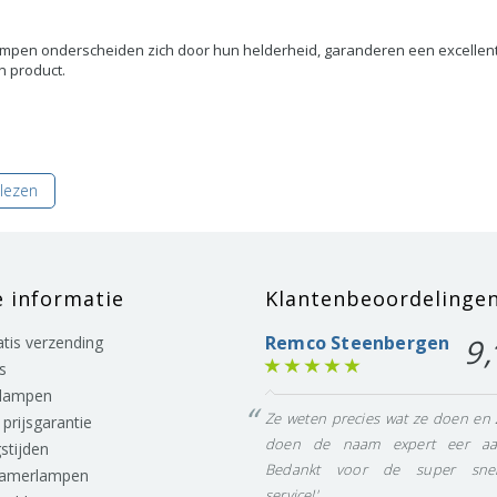
mpen onderscheiden zich door hun helderheid, garanderen een excellent
 product.
lezen
e informatie
Klantenbeoordelinge
Remco Steenbergen
9,
ratis verzending
s
lampen
Ze weten precies wat ze doen en 
prijsgarantie
doen de naam expert eer aa
stijden
Bedankt voor de super snel
eamerlampen
service!'