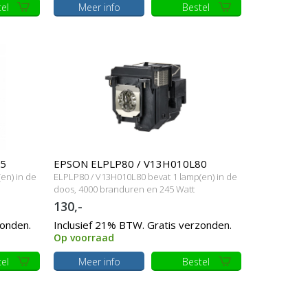
el
Meer info
Bestel
95
EPSON ELPLP80 / V13H010L80
en) in de
ELPLP80 / V13H010L80 bevat 1 lamp(en) in de
Originele lamp met behuizing
doos, 4000 branduren en 245 Watt
130,-
zonden.
Inclusief 21% BTW. Gratis verzonden.
Op voorraad
el
Meer info
Bestel