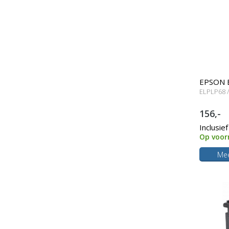
EPSON 
ELPLP68 
V13H010
156,-
behuizin
Inclusie
Op voor
Mee