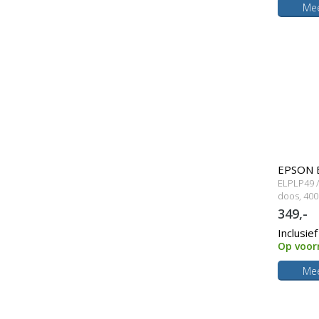
Mee
EPSON 
ELPLP49 /
Originel
doos, 400
349,-
Inclusie
Op voor
Mee