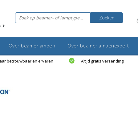
Zoeken
s
Over beamerlampen
Over beamerlampenexpert
jaar betrouwbaar en ervaren
Altijd gratis verzending