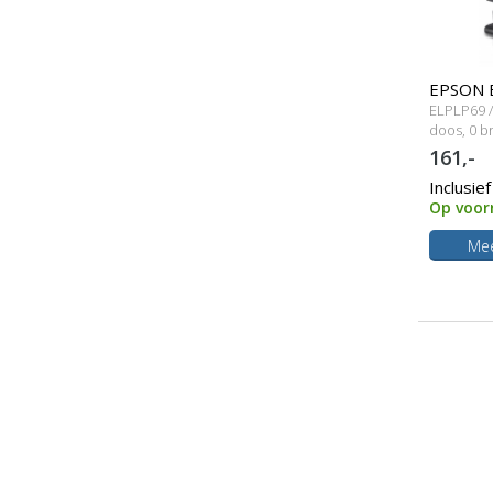
EPSON 
ELPLP69 /
Originel
doos, 0 b
161,-
Inclusie
Op voor
Mee