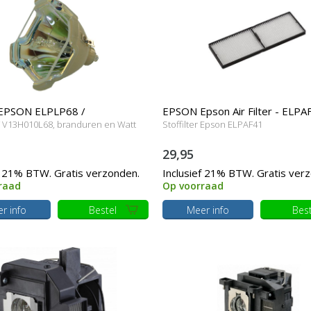
EPSON ELPLP68 /
EPSON Epson Air Filter - ELPA
/ V13H010L68, branduren en Watt
Stoffilter Epson ELPAF41
L68 Losse merk lamp zonder
29,95
g
f 21% BTW. Gratis verzonden.
Inclusief 21% BTW. Gratis ver
raad
Op voorraad
r info
Bestel
Meer info
Best