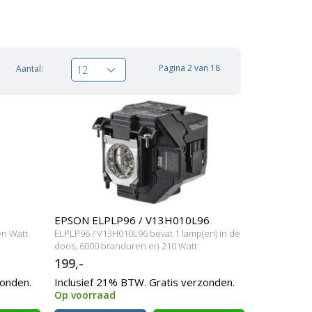
Pagina 2 van 18
Aantal:
12
EPSON ELPLP96 / V13H010L96
en Watt
ELPLP96 / V13H010L96 bevat 1 lamp(en) in de
et
Originele lampmodule
doos, 6000 branduren en 210 Watt
199,-
zonden.
Inclusief 21% BTW. Gratis verzonden.
Op voorraad