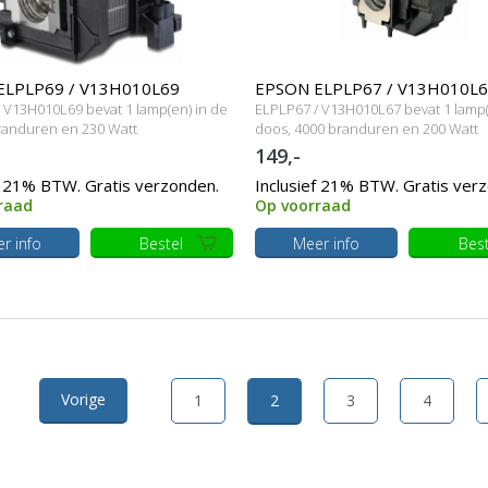
ELPLP69 / V13H010L69
EPSON ELPLP67 / V13H010L
 V13H010L69 bevat 1 lamp(en) in de
ELPLP67 / V13H010L67 bevat 1 lamp(
e lamp met behuizing
Originele lamp met behuizing
randuren en 230 Watt
doos, 4000 branduren en 200 Watt
149,-
f 21% BTW. Gratis verzonden.
Inclusief 21% BTW. Gratis ver
raad
Op voorraad
r info
Bestel
Meer info
Best
Vorige
1
2
3
4