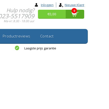
Inloggen
Nieuwe Klant
Hulp nodig?
0
€0,00
023-5517909
Ma-vr: 8.30 - 18.00 uur
Productreviews
Contact
Laagste prijs garantie