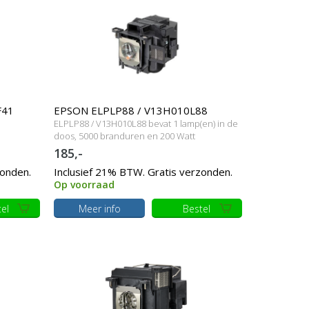
F41
EPSON ELPLP88 / V13H010L88
ELPLP88 / V13H010L88 bevat 1 lamp(en) in de
Originele lampmodule
doos, 5000 branduren en 200 Watt
185,-
zonden.
Inclusief 21% BTW. Gratis verzonden.
Op voorraad
el
Meer info
Bestel