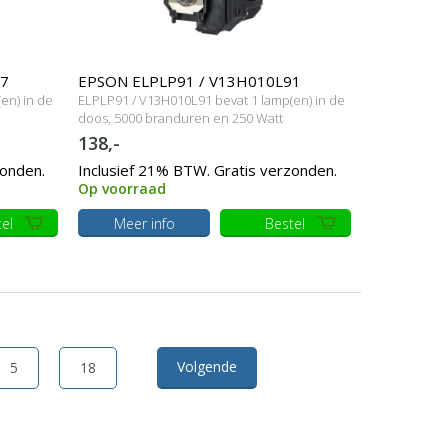
67
EPSON ELPLP91 / V13H010L91
en) in de
ELPLP91 / V13H010L91 bevat 1 lamp(en) in de
Originele lamp met behuizing
doos, 5000 branduren en 250 Watt
138,-
zonden.
Inclusief 21% BTW. Gratis verzonden.
Op voorraad
el
Meer info
Bestel
Volgende
5
18