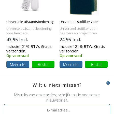
Universele afstandsbediening
Universeel stoffilter voor
beamers
Universele afstandsbediening
Universeel stoffilter voor
voor beamers
beamers en projectoren
43,95 Incl.
24,95 Incl.
Inclusief 21% BTW. Gratis
Inclusief 21% BTW. Gratis
verzonden.
verzonden.
Op voorraad
Op voorraad
Meer info
Bestel
Meer info
Bestel
Wilt u niets missen?
Mis niks van onze acties, schrijf u nu in voor onze
nieuwsbrief.