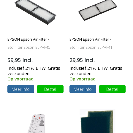
EPSON Epson Air Filter -
EPSON Epson Air Filter -
ELPAF45
ELPAF41
Stoffilter Epson ELPAF45
Stoffilter Epson ELPAF41
59,95 Incl.
29,95 Incl.
Inclusief 21% BTW. Gratis
Inclusief 21% BTW. Gratis
verzonden.
verzonden.
Op voorraad
Op voorraad
Meer info
Bestel
Meer info
Bestel