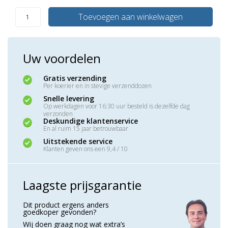
Toevoegen aan winkelwagen
Uw voordelen
Gratis verzending
Per koerier en in stevige verzenddozen
Snelle levering
Op werkdagen voor 16:30 uur besteld is dezelfde dag
verzonden
Deskundige klantenservice
En al ruim 15 jaar betrouwbaar
Uitstekende service
Klanten geven ons een 9,4 / 10
Laagste prijsgarantie
Dit product ergens anders
goedkoper gevonden?
Wij doen graag nog wat extra’s