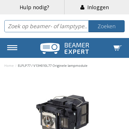
Hulp nodig?
Inloggen
Zoeken
Home
/
ELPLP77 / V13H010L77 Originele lampmodule