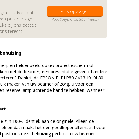
Prijs opvragen
gratis advies dat
en prijs die lager
Reactietijd max. 30 minuten
s bij ons bestelt.
 ons terecht.
 behuizing
erp en helder beeld op uw projectiescherm of
ijken met de beamer, een presentatie geven of andere
jecteren? Dankzij de EPSON ELPLP80 / V13H010L80
uik maken van uw beamer of zorgt u voor een
 een reserve lamp achter de hand te hebben, wanneer
ert
zijn 100% identiek aan de originele. Alleen de
riek en dat maakt het een goedkoper alternatief voor
d past ook deze behuizing perfect in uw beamer.