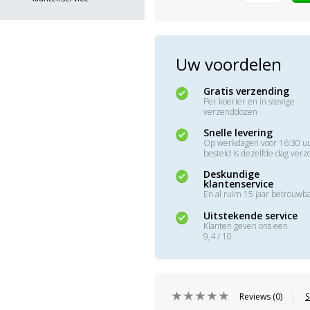
Uw voordelen
Gratis verzending
Per koerier en in stevige
verzenddozen
Snelle levering
Op werkdagen voor 16:30 u
besteld is dezelfde dag ver
Deskundige
klantenservice
En al ruim 15 jaar betrouwb
Uitstekende service
Klanten geven ons een
9,4 / 10
Reviews (0)
S
|