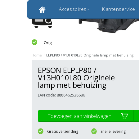
Accessoires
Klantenservice
Klantbeoordeling 9,0
Bekijk alle 1000+ review
Originele kwaliteitsproducten
20 
Home
/
ELPLP80 / V13H010L80 Originele lamp met behuizing
EPSON ELPLP80 /
V13H010L80 Originele
lamp met behuizing
EAN code: 8886462538686
Toevoegen aan winkelwagen
Gratis verzending
Snelle levering