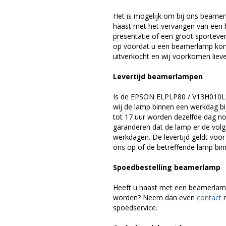
Het is mogelijk om bij ons beamer
haast met het vervangen van een 
presentatie of een groot sporteve
op voordat u een beamerlamp komt 
uitverkocht en wij voorkomen liever
Levertijd beamerlampen
Is de EPSON ELPLP80 / V13H010L8
wij de lamp binnen een werkdag bij
tot 17 uur worden dezelfde dag no
garanderen dat de lamp er de volge
werkdagen. De levertijd geldt voo
ons op of de betreffende lamp binn
Spoedbestelling beamerlamp
Heeft u haast met een beamerlamp
worden? Neem dan even
contact
m
spoedservice.