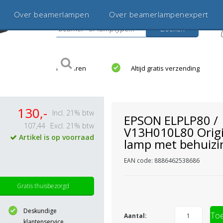
Over beamerlampen
Over beamerlampenexpert
Zoeken
s
jaar betrouwbaar en ervaren
Altijd gratis verzending
130,-
Incl. 21% btw
EPSON ELPLP80 /
107,44
Excl. 21% btw
V13H010L80 Origi
Artikel is op voorraad
lamp met behuizi
EAN code: 8886462538686
Gratis thuisbezorgd
Deskundige
Toe
Aantal:
klantenservice