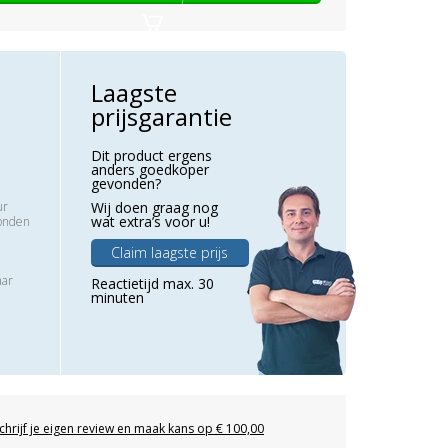
Laagste
prijsgarantie
Dit product ergens
anders goedkoper
gevonden?
ur
Wij doen graag nog
wat extra’s voor u!
zonden
Claim laagste prijs
aar
Reactietijd max. 30
minuten
chrijf je eigen review en maak kans op € 100,00