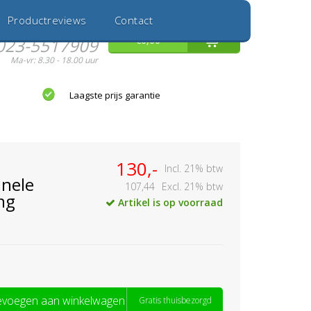
Inloggen
Nieuwe Klant
Productreviews
Contact
Hulp nodig?
0
€0,00
023-5517909
Ma-vr: 8.30 - 18.00 uur
Laagste prijs garantie
130,-
Incl. 21% btw
nele
107,44
Excl. 21% btw
ng
Artikel is op voorraad
voegen aan winkelwagen
Gratis thuisbezorgd