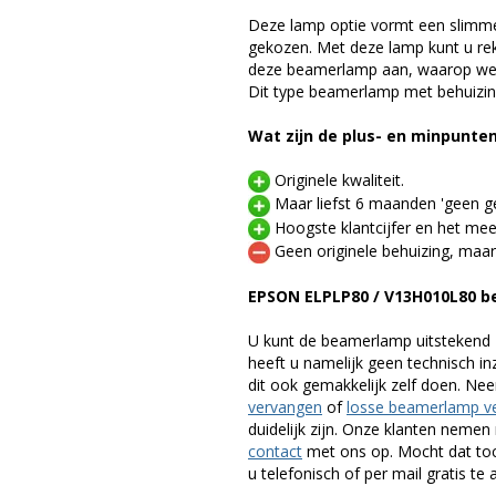
Deze lamp optie vormt een slimme
gekozen. Met deze lamp kunt u re
deze beamerlamp aan, waarop we 
Dit type beamerlamp met behuizing
Wat zijn de plus- en minpunte
Originele kwaliteit.
Maar liefst 6 maanden 'geen ge
Hoogste klantcijfer en het mee
Geen originele behuizing, maar
EPSON ELPLP80 / V13H010L80 
U kunt de beamerlamp uitstekend 
heeft u namelijk geen technisch i
dit ook gemakkelijk zelf doen. Ne
vervangen
of
losse beamerlamp v
duidelijk zijn. Onze klanten neme
contact
met ons op. Mocht dat toc
u telefonisch of per mail gratis te 