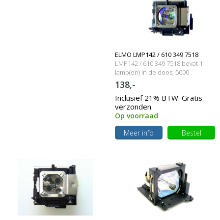
ELMO LMP142 / 610 349 7518
LMP142 / 610 349 7518 bevat 1
Originele lamp met behuizing
lamp(en) in de doos, 5000
branduren en 220 Watt
138,-
Inclusief 21% BTW. Gratis
verzonden.
Op voorraad
Meer info
Bestel