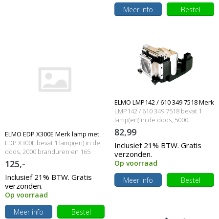
Meer info
Bestel
ELMO LMP142 / 610 349 7518 Merk
LMP142 / 610 349 7518 bevat 1
lamp met behuizing
lamp(en) in de doos, 5000
branduren en 220 Watt
82,99
ELMO EDP X300E Merk lamp met
EDP X300E bevat 1 lamp(en) in de
Inclusief 21% BTW. Gratis
behuizing
doos, 2000 branduren en 165
verzonden.
Watt
125,-
Op voorraad
Inclusief 21% BTW. Gratis
Meer info
Bestel
verzonden.
Op voorraad
Meer info
Bestel