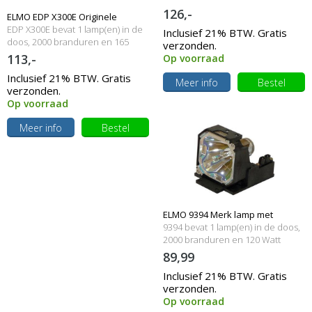
126,-
ELMO EDP X300E Originele
EDP X300E bevat 1 lamp(en) in de
Inclusief 21% BTW. Gratis
lampmodule
doos, 2000 branduren en 165
verzonden.
Watt
113,-
Op voorraad
Inclusief 21% BTW. Gratis
Meer info
Bestel
verzonden.
Op voorraad
Meer info
Bestel
ELMO 9394 Merk lamp met
9394 bevat 1 lamp(en) in de doos,
behuizing
2000 branduren en 120 Watt
89,99
Inclusief 21% BTW. Gratis
verzonden.
Op voorraad