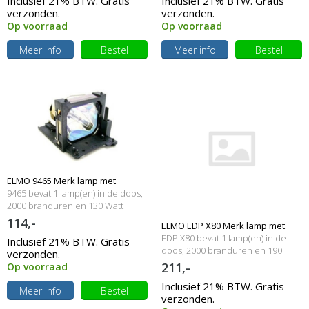
Inclusief 21% BTW. Gratis
Inclusief 21% BTW. Gratis
verzonden.
verzonden.
Op voorraad
Op voorraad
Meer info
Bestel
Meer info
Bestel
ELMO 9465 Merk lamp met
9465 bevat 1 lamp(en) in de doos,
behuizing
2000 branduren en 130 Watt
114,-
ELMO EDP X80 Merk lamp met
EDP X80 bevat 1 lamp(en) in de
Inclusief 21% BTW. Gratis
behuizing
doos, 2000 branduren en 190
verzonden.
Watt
211,-
Op voorraad
Inclusief 21% BTW. Gratis
Meer info
Bestel
verzonden.