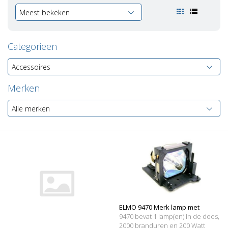
Meest bekeken
Categorieen
Accessoires
Merken
Alle merken
ELMO 9470 Merk lamp met
9470 bevat 1 lamp(en) in de doos,
behuizing
2000 branduren en 200 Watt