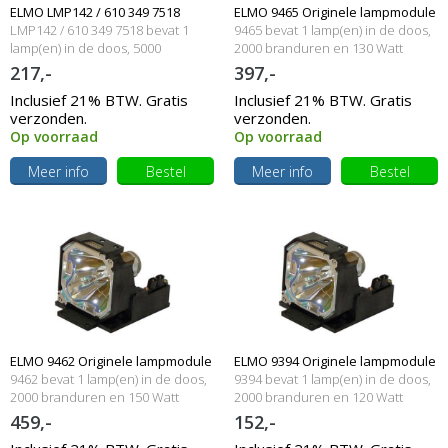
ELMO LMP142 / 610 349 7518
ELMO 9465 Originele lampmodule
LMP142 / 610 349 7518 bevat 1
9465 bevat 1 lamp(en) in de doos,
Originele lampmodule
lamp(en) in de doos, 5000
2000 branduren en 130 Watt
branduren en 220 Watt
217,-
397,-
Inclusief 21% BTW. Gratis
Inclusief 21% BTW. Gratis
verzonden.
verzonden.
Op voorraad
Op voorraad
Meer info
Bestel
Meer info
Bestel
ELMO 9462 Originele lampmodule
ELMO 9394 Originele lampmodule
9462 bevat 1 lamp(en) in de doos,
9394 bevat 1 lamp(en) in de doos,
2000 branduren en 150 Watt
2000 branduren en 120 Watt
459,-
152,-