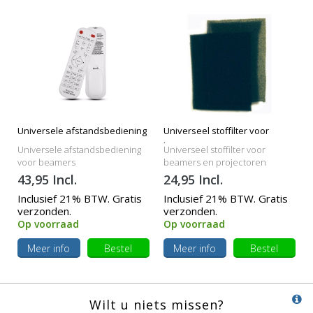
Universele afstandsbediening
Universeel stoffilter voor
beamers
Universele afstandsbediening
Universeel stoffilter voor
voor beamers
beamers en projectoren
43,95 Incl.
24,95 Incl.
Inclusief 21% BTW. Gratis
Inclusief 21% BTW. Gratis
verzonden.
verzonden.
Op voorraad
Op voorraad
Meer info
Bestel
Meer info
Bestel
Wilt u niets missen?