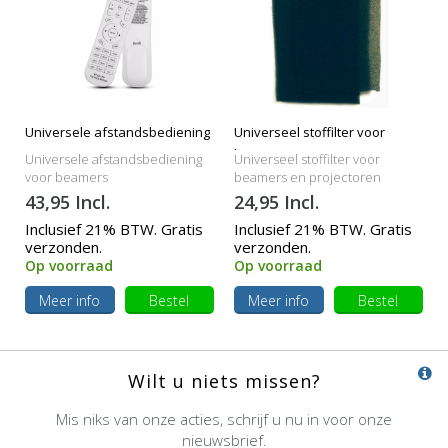
Universele afstandsbediening
Universeel stoffilter voor
beamers
Universele afstandsbediening
Universeel stoffilter voor
voor beamers
beamers en projectoren
43,95 Incl.
24,95 Incl.
Inclusief 21% BTW. Gratis
Inclusief 21% BTW. Gratis
verzonden.
verzonden.
Op voorraad
Op voorraad
Meer info
Bestel
Meer info
Bestel
Wilt u niets missen?
Mis niks van onze acties, schrijf u nu in voor onze
nieuwsbrief.