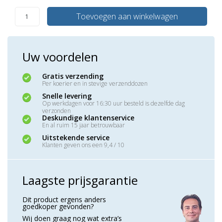
Toevoegen aan winkelwagen
Uw voordelen
Gratis verzending
Per koerier en in stevige verzenddozen
Snelle levering
Op werkdagen voor 16:30 uur besteld is dezelfde dag
verzonden
Deskundige klantenservice
En al ruim 15 jaar betrouwbaar
Uitstekende service
Klanten geven ons een 9,4 / 10
Laagste prijsgarantie
Dit product ergens anders
goedkoper gevonden?
Wij doen graag nog wat extra’s