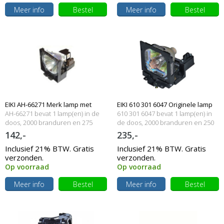
Meer info
Bestel
Meer info
Bestel
EIKI AH-66271 Merk lamp met
EIKI 610 301 6047 Originele lamp
AH-66271 bevat 1 lamp(en) in de
610 301 6047 bevat 1 lamp(en) in
behuizing
doos, 2000 branduren en 275
met behuizing
de doos, 2000 branduren en 250
Watt
Watt
142,-
235,-
Inclusief 21% BTW. Gratis
Inclusief 21% BTW. Gratis
verzonden.
verzonden.
Op voorraad
Op voorraad
Meer info
Bestel
Meer info
Bestel