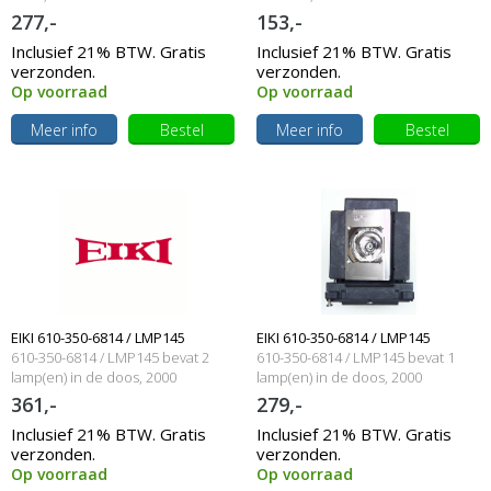
Watt
277,-
153,-
Inclusief 21% BTW. Gratis
Inclusief 21% BTW. Gratis
verzonden.
verzonden.
Op voorraad
Op voorraad
Meer info
Bestel
Meer info
Bestel
EIKI 610-350-6814 / LMP145
EIKI 610-350-6814 / LMP145
610-350-6814 / LMP145 bevat 2
610-350-6814 / LMP145 bevat 1
Originele lamp met behuizing
lamp(en) in de doos, 2000
Originele lamp met behuizing
lamp(en) in de doos, 2000
branduren en 330 Watt
branduren en 330 Watt
361,-
279,-
Inclusief 21% BTW. Gratis
Inclusief 21% BTW. Gratis
verzonden.
verzonden.
Op voorraad
Op voorraad