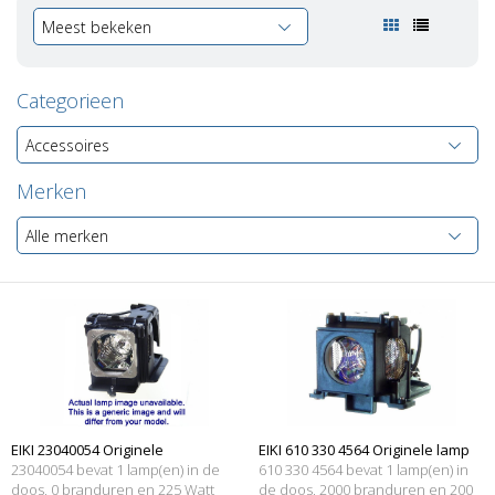
Meest bekeken
Categorieen
Accessoires
Merken
Alle merken
EIKI 23040054 Originele
EIKI 610 330 4564 Originele lamp
23040054 bevat 1 lamp(en) in de
610 330 4564 bevat 1 lamp(en) in
lampmodule
doos, 0 branduren en 225 Watt
met behuizing
de doos, 2000 branduren en 200