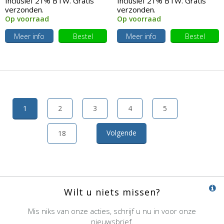
Inclusief 21% BTW. Gratis
Inclusief 21% BTW. Gratis
verzonden.
verzonden.
Op voorraad
Op voorraad
Meer info
Bestel
Meer info
Bestel
1
2
3
4
5
Volgende
18
Wilt u niets missen?
Mis niks van onze acties, schrijf u nu in voor onze
nieuwsbrief.