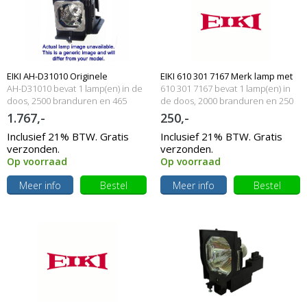
EIKI AH-D31010 Originele
EIKI 610 301 7167 Merk lamp met
AH-D31010 bevat 1 lamp(en) in de
610 301 7167 bevat 1 lamp(en) in
lampmodule
doos, 2500 branduren en 465
behuizing
de doos, 2000 branduren en 250
Watt
Watt
1.767,-
250,-
Inclusief 21% BTW. Gratis
Inclusief 21% BTW. Gratis
verzonden.
verzonden.
Op voorraad
Op voorraad
Meer info
Bestel
Meer info
Bestel