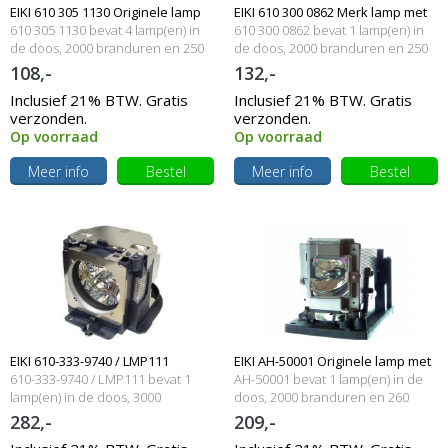
EIKI 610 305 1130 Originele lamp
EIKI 610 300 0862 Merk lamp met
610 305 1130 bevat 4 lamp(en) in
610 300 0862 bevat 1 lamp(en) in
met behuizing
de doos, 2000 branduren en 250
behuizing
de doos, 2000 branduren en 250
Watt
Watt
108,-
132,-
Inclusief 21% BTW. Gratis
Inclusief 21% BTW. Gratis
verzonden.
verzonden.
Op voorraad
Op voorraad
Meer info
Bestel
Meer info
Bestel
EIKI 610-333-9740 / LMP111
EIKI AH-50001 Originele lamp met
610-333-9740 / LMP111 bevat 1
AH-50001 bevat 1 lamp(en) in de
Originele lamp met behuizing
lamp(en) in de doos, 3000
behuizing
doos, 2000 branduren en 260
branduren en 275 Watt
Watt
282,-
209,-