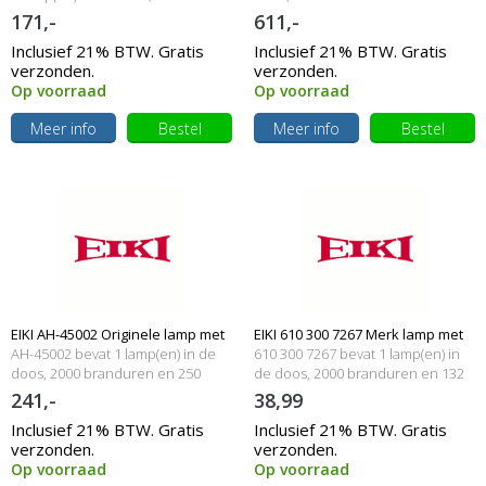
branduren en 150 Watt
171,-
611,-
Inclusief 21% BTW. Gratis
Inclusief 21% BTW. Gratis
verzonden.
verzonden.
Op voorraad
Op voorraad
Meer info
Bestel
Meer info
Bestel
EIKI AH-45002 Originele lamp met
EIKI 610 300 7267 Merk lamp met
AH-45002 bevat 1 lamp(en) in de
610 300 7267 bevat 1 lamp(en) in
behuizing
doos, 2000 branduren en 250
behuizing
de doos, 2000 branduren en 132
Watt
Watt
241,-
38,99
Inclusief 21% BTW. Gratis
Inclusief 21% BTW. Gratis
verzonden.
verzonden.
Op voorraad
Op voorraad