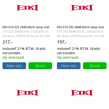
EIKI 610 325 2940 Merk lamp met
EIKI 610 292 4848 Merk lamp met
610 325 2940 bevat 1 lamp(en) in
610 292 4848 bevat 2 lamp(en) in
behuizing
de doos, 2000 branduren en 200
behuizing
de doos, 2000 branduren en 200
Watt
Watt
217,-
197,-
Inclusief 21% BTW. Gratis
Inclusief 21% BTW. Gratis
verzonden.
verzonden.
Op voorraad
Op voorraad
Meer info
Bestel
Meer info
Bestel