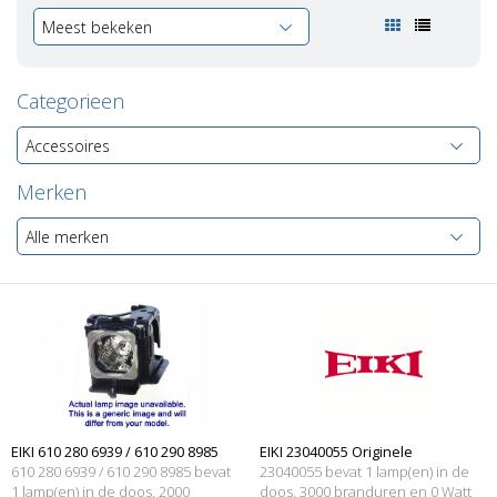
Meest bekeken
Categorieen
Accessoires
Merken
Alle merken
EIKI 610 280 6939 / 610 290 8985
EIKI 23040055 Originele
610 280 6939 / 610 290 8985 bevat
23040055 bevat 1 lamp(en) in de
Merk lamp met behuizing
1 lamp(en) in de doos, 2000
lampmodule
doos, 3000 branduren en 0 Watt