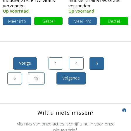
Inclusief 21% BTW. Gratis
Inclusief 21% BTW. Gratis
verzonden.
verzonden.
Op voorraad
Op voorraad
Meer info
Bestel
Meer info
Bestel
Vorige
1
4
5
Volgende
6
18
Wilt u niets missen?
Mis niks van onze acties, schrijf u nu in voor onze
nieuwsbrief.