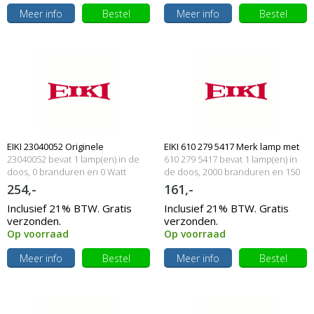
Meer info
Bestel
Meer info
Bestel
EIKI 23040052 Originele
EIKI 610 279 5417 Merk lamp met
23040052 bevat 1 lamp(en) in de
610 279 5417 bevat 1 lamp(en) in
lampmodule
doos, 0 branduren en 0 Watt
behuizing
de doos, 2000 branduren en 150
Watt
254,-
161,-
Inclusief 21% BTW. Gratis
Inclusief 21% BTW. Gratis
verzonden.
verzonden.
Op voorraad
Op voorraad
Meer info
Bestel
Meer info
Bestel