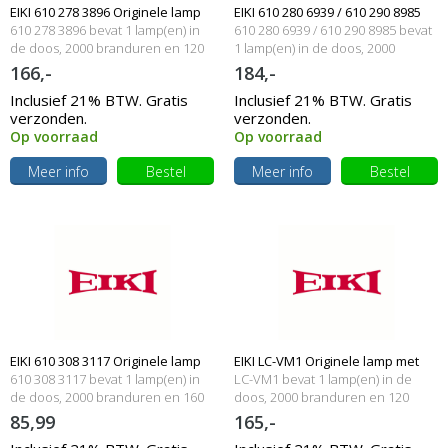
EIKI 610 278 3896 Originele lamp
EIKI 610 280 6939 / 610 290 8985
610 278 3896 bevat 1 lamp(en) in
610 280 6939 / 610 290 8985 bevat
met behuizing
de doos, 2000 branduren en 120
Originele lamp met behuizing
1 lamp(en) in de doos, 2000
Watt
branduren en 150 Watt
166,-
184,-
Inclusief 21% BTW. Gratis
Inclusief 21% BTW. Gratis
verzonden.
verzonden.
Op voorraad
Op voorraad
Meer info
Bestel
Meer info
Bestel
EIKI 610 308 3117 Originele lamp
EIKI LC-VM1 Originele lamp met
610 308 3117 bevat 1 lamp(en) in
LC-VM1 bevat 1 lamp(en) in de
met behuizing
de doos, 2000 branduren en 160
behuizing
doos, 2000 branduren en 120
Watt
Watt
85,99
165,-