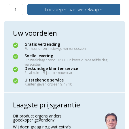
Toevoegen aan winkelwagen
Uw voordelen
Gratis verzending
Per koerier en in stevige verzenddozen
Snelle levering
Op werkdagen voor 16:30 uur besteld is dezelfde dag
verzonden
Deskundige klantenservice
En al ruim 15 jaar betrouwbaar
Uitstekende service
Klanten geven ons een 9,4 / 10
Laagste prijsgarantie
Dit product ergens anders
goedkoper gevonden?
Wij doen graag nog wat extra’s