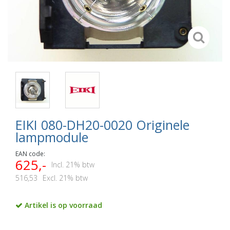
EIKI 080-DH20-0020 Originele
lampmodule
EAN code:
625,-
Incl. 21% btw
516,53
Excl. 21% btw
Artikel is op voorraad