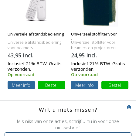
Universele afstandsbediening
Universeel stoffilter voor
beamers
Universele afstandsbediening
Universeel stoffilter voor
voor beamers
beamers en projectoren
43,95 Incl.
24,95 Incl.
Inclusief 21% BTW. Gratis
Inclusief 21% BTW. Gratis
verzonden.
verzonden.
Op voorraad
Op voorraad
Meer info
Bestel
Meer info
Bestel
Wilt u niets missen?
Mis niks van onze acties, schrijf u nu in voor onze
nieuwsbrief.