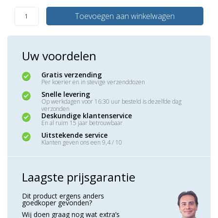
Toevoegen aan winkelwagen
Uw voordelen
Gratis verzending
Per koerier en in stevige verzenddozen
Snelle levering
Op werkdagen voor 16:30 uur besteld is dezelfde dag
verzonden
Deskundige klantenservice
En al ruim 15 jaar betrouwbaar
Uitstekende service
Klanten geven ons een 9,4 / 10
Laagste prijsgarantie
Dit product ergens anders
goedkoper gevonden?
Wij doen graag nog wat extra’s