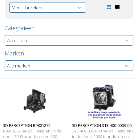
Meest bekeken
Categorieen
Accessoires
Merken
Alle merken
3D PERCEPTION R9801272
3D PERCEPTION 313-400-0003-00
R9801272 bevat 1 lamp(en) in de
313-400-0003-00 bevat 1 lamp(en)
Originele lampmodule
doos, 2000 branduren en 300
Merk lamp met behuizing
in de doos, 2000 branduren en