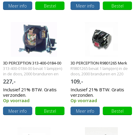
Meer info
Bestel
Meer info
Bestel
3D PERCEPTION 313-400-0184-00
3D PERCEPTION R9801265 Merk
313-400-0184-00 bevat 1 lamp(en)
R9801265 bevat 1 lamp(en) in de
Originele lamp met behuizing
in de doos, 2000 branduren en
lamp met behuizing
doos, 2000 branduren en 220
250 Watt
Watt
227,-
109,-
Inclusief 21% BTW. Gratis
Inclusief 21% BTW. Gratis
verzonden.
verzonden.
Op voorraad
Op voorraad
Meer info
Bestel
Meer info
Bestel