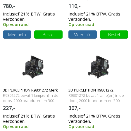
Watt
250 Watt
780,-
110,-
Inclusief 21% BTW. Gratis
Inclusief 21% BTW. Gratis
verzonden.
verzonden.
Op voorraad
Op voorraad
Meer info
Bestel
Meer info
Bestel
3D PERCEPTION R9801272 Merk
3D PERCEPTION R9801272
R9801272 bevat 1 lamp(en) in de
R9801272 bevat 1 lamp(en) in de
lamp met behuizing
doos, 2000 branduren en 300
Originele lamp met behuizing
doos, 2000 branduren en 300
Watt
Watt
227,-
307,-
Inclusief 21% BTW. Gratis
Inclusief 21% BTW. Gratis
verzonden.
verzonden.
Op voorraad
Op voorraad