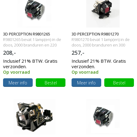
3D PERCEPTION R9801265
3D PERCEPTION R9801270
R9801265 bevat 1 lamp(en) in de
R9801270 bevat 1 lamp(en) in de
Originele lamp met behuizing
doos, 2000 branduren en 220
Originele lamp met behuizing
doos, 2000 branduren en 300
Watt
Watt
208,-
257,-
Inclusief 21% BTW. Gratis
Inclusief 21% BTW. Gratis
verzonden.
verzonden.
Op voorraad
Op voorraad
Meer info
Bestel
Meer info
Bestel