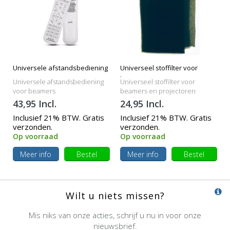
Universele afstandsbediening
Universeel stoffilter voor
beamers
Universele afstandsbediening
Universeel stoffilter voor
voor beamers
beamers en projectoren
43,95 Incl.
24,95 Incl.
Inclusief 21% BTW. Gratis
Inclusief 21% BTW. Gratis
verzonden.
verzonden.
Op voorraad
Op voorraad
Meer info
Bestel
Meer info
Bestel
Wilt u niets missen?
Mis niks van onze acties, schrijf u nu in voor onze
nieuwsbrief.