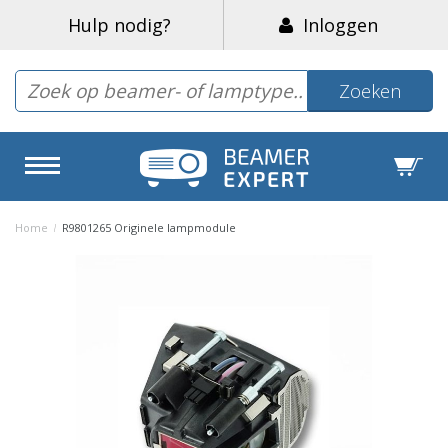
Hulp nodig?
Inloggen
Zoeken
Home
/
R9801265 Originele lampmodule