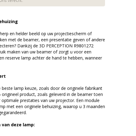
 ons terecht.
ehuizing
erp en helder beeld op uw projectiescherm of
ijken met de beamer, een presentatie geven of andere
jecteren? Dankzij de 3D PERCEPTION R9801272
uik maken van uw beamer of zorgt u voor een
 een reserve lamp achter de hand te hebben, wanneer
ert
beste lamp keuze, zoals door de originele fabrikant
origineel product, zoals geleverd in de beamer toen
r optimale prestaties van uw projector. Een module
amp met een originele behuizing, waarop u 3 maanden
 gegarandeerd.
n van deze lamp: