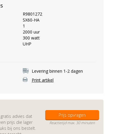
es
R9801272
SX60-HA
1
2000 uur
300 watt
UHP
Levering binnen 1-2 dagen
Print artikel
Prijs opvragen
gratis advies dat
en prijs die lager
Reactietijd max. 30 minuten
s bij ons bestelt.