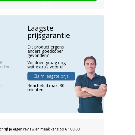
Laagste
prijsgarantie
Dit product ergens
anders goedkoper
gevonden?
ur
Wij doen graag nog
wat extra’s voor u!
zonden
Claim laagste prijs
aar
Reactietijd max. 30
minuten
chrijf je eigen review en maak kans op € 100,00