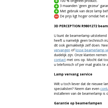
100 % origineel product.
3 maanden 'geen gezeur' garan
Met gebruik van deze lamp beho
De prijs ligt hoger omdat het ee
3D PERCEPTION R9801272 beam
U kunt de beamerlamp uitstekend 
heeft u namelijk geen technisch i
dit ook gemakkelijk zelf doen. Ne
vervangen
of
losse beamerlamp v
duidelijk zijn. Onze klanten neme
contact
met ons op. Mocht dat toc
u telefonisch of per mail gratis te 
Lamp vervang service
Wilt u toch liever dat de nieuwe 
specialisten? Neem dan even
cont
installeren van de beamerlamp is oo
Garantie op beamerlampen