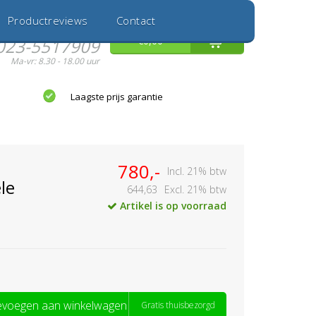
Inloggen
Nieuwe Klant
Productreviews
Contact
Hulp nodig?
0
€0,00
023-5517909
Ma-vr: 8.30 - 18.00 uur
Laagste prijs garantie
780,-
Incl. 21% btw
le
644,63
Excl. 21% btw
Artikel is op voorraad
voegen aan winkelwagen
Gratis thuisbezorgd