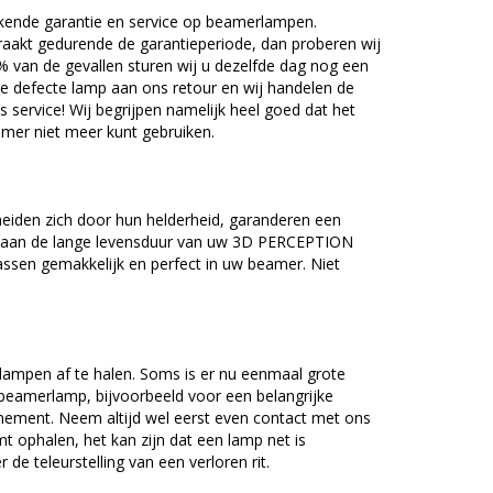
kende garantie en service op beamerlampen.
akt gedurende de garantieperiode, dan proberen wij
5% van de gevallen sturen wij u dezelfde dag nog een
e defecte lamp aan ons retour en wij handelen de
as service! Wij begrijpen namelijk heel goed dat het
amer niet meer kunt gebruiken.
den zich door hun helderheid, garanderen een
j aan de lange levensduur van uw 3D PERCEPTION
ssen gemakkelijk en perfect in uw beamer. Niet
lampen af te halen. Soms is er nu eenmaal grote
beamerlamp, bijvoorbeeld voor een belangrijke
nement. Neem altijd wel eerst even contact met ons
ophalen, het kan zijn dat een lamp net is
 de teleurstelling van een verloren rit.