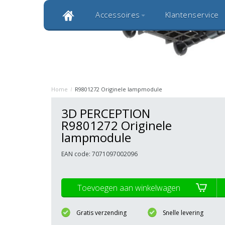
Accessoires
Klantenservice
Klantbeoordeling 9,0
Bekijk alle 1000+ review
Originele kwaliteitsproducten
20 
Home
/
R9801272 Originele lampmodule
3D PERCEPTION
R9801272 Originele
lampmodule
EAN code: 7071097002096
Toevoegen aan winkelwagen
Gratis verzending
Snelle levering