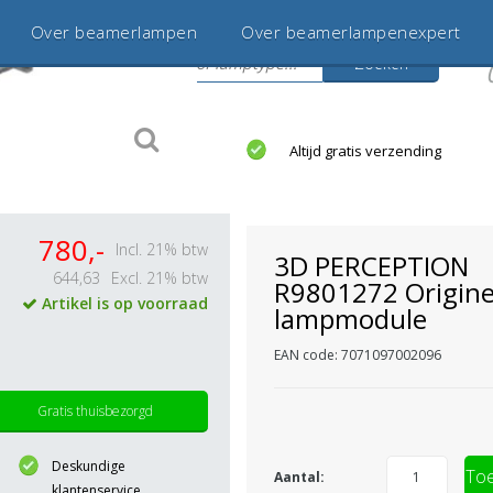
Over beamerlampen
Over beamerlampenexpert
Zoeken
s
jaar betrouwbaar en ervaren
Altijd gratis verzending
780,-
Incl. 21% btw
3D PERCEPTION
644,63
Excl. 21% btw
R9801272 Origine
Artikel is op voorraad
lampmodule
EAN code: 7071097002096
Gratis thuisbezorgd
Deskundige
Toe
Aantal:
klantenservice