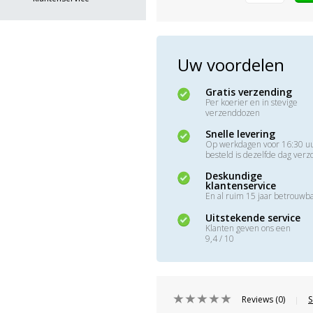
Uw voordelen
Gratis verzending
Per koerier en in stevige
verzenddozen
Snelle levering
Op werkdagen voor 16:30 u
besteld is dezelfde dag ver
Deskundige
klantenservice
En al ruim 15 jaar betrouwb
Uitstekende service
Klanten geven ons een
9,4 / 10
Reviews (0)
S
|