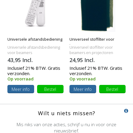
Universele afstandsbediening
Universeel stoffilter voor
beamers
Universele afstandsbediening
Universeel stoffilter voor
voor beamers
beamers en projectoren
43,95 Incl.
24,95 Incl.
Inclusief 21% BTW. Gratis
Inclusief 21% BTW. Gratis
verzonden.
verzonden.
Op voorraad
Op voorraad
Meer info
Bestel
Meer info
Bestel
Wilt u niets missen?
Mis niks van onze acties, schrijf u nu in voor onze
nieuwsbrief.