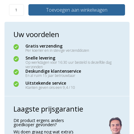
Toevoegen aan winkelwagen
Uw voordelen
Gratis verzending
Per koerier en in stevige verzenddozen
Snelle levering
Op werkdagen voor 16:30 uur besteld is dezelfde dag
verzonden
Deskundige klantenservice
En al ruim 15 jaar betrouwbaar
Uitstekende service
Klanten geven ons een 9,4 / 10
Laagste prijsgarantie
Dit product ergens anders
goedkoper gevonden?
Wij doen graag nog wat extra’s