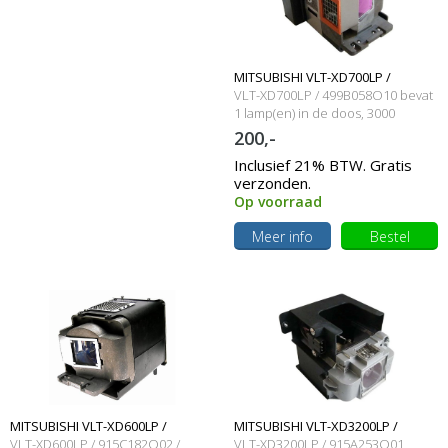
MITSUBISHI VLT-XD700LP /
VLT-XD700LP / 499B058O10 bevat
499B058O10 Originele lamp met
1 lamp(en) in de doos, 3000
branduren en 280 Watt
200,-
behuizing
Inclusief 21% BTW. Gratis
verzonden.
Op voorraad
Meer info
Bestel
MITSUBISHI VLT-XD600LP /
MITSUBISHI VLT-XD3200LP /
VLT-XD600LP / 915C182O02 /
VLT-XD3200LP / 915A253O01