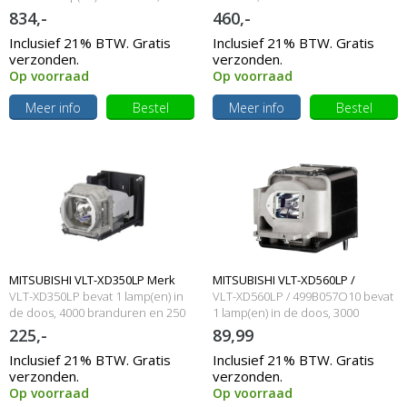
branduren en 330 Watt
Watt
834,-
460,-
lampmodule
Inclusief 21% BTW. Gratis
Inclusief 21% BTW. Gratis
verzonden.
verzonden.
Op voorraad
Op voorraad
Meer info
Bestel
Meer info
Bestel
MITSUBISHI VLT-XD350LP Merk
MITSUBISHI VLT-XD560LP /
VLT-XD350LP bevat 1 lamp(en) in
VLT-XD560LP / 499B057O10 bevat
lamp met behuizing
de doos, 4000 branduren en 250
499B057O10 Merk lamp met
1 lamp(en) in de doos, 3000
Watt
branduren en 230 Watt
225,-
89,99
behuizing
Inclusief 21% BTW. Gratis
Inclusief 21% BTW. Gratis
verzonden.
verzonden.
Op voorraad
Op voorraad