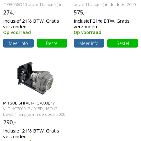
915C182O02 / 499B056O10
499B056O10 bevat 1 lamp(en) in
915A253O01 Originele lamp met
bevat 1 lamp(en) in de doos, 2000
de doos, 3000 branduren en 280
branduren en 330 Watt
274,-
575,-
Originele lamp met behuizing
Watt
behuizing
Inclusief 21% BTW. Gratis
Inclusief 21% BTW. Gratis
verzonden.
verzonden.
Op voorraad
Op voorraad
Meer info
Bestel
Meer info
Bestel
MITSUBISHI VLT-HC7000LP /
VLT-HC7000LP / 915D116O12
915D116O12 Originele lamp met
bevat 1 lamp(en) in de doos, 2000
branduren en 160 Watt
290,-
behuizing
Inclusief 21% BTW. Gratis
verzonden.