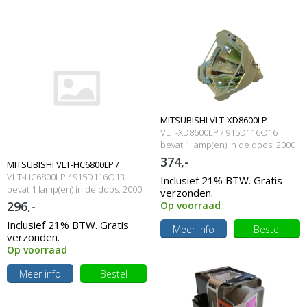
MITSUBISHI VLT-XD8600LP
VLT-XD8600LP / 915D116O16
Originele losse lamp
bevat 1 lamp(en) in de doos, 2000
branduren en 350 Watt
374,-
MITSUBISHI VLT-HC6800LP /
VLT-HC6800LP / 915D116O13
Inclusief 21% BTW. Gratis
915D116O13 Originele lamp met
bevat 1 lamp(en) in de doos, 2000
verzonden.
branduren en 170 Watt
296,-
Op voorraad
behuizing
Inclusief 21% BTW. Gratis
Meer info
Bestel
verzonden.
Op voorraad
Meer info
Bestel