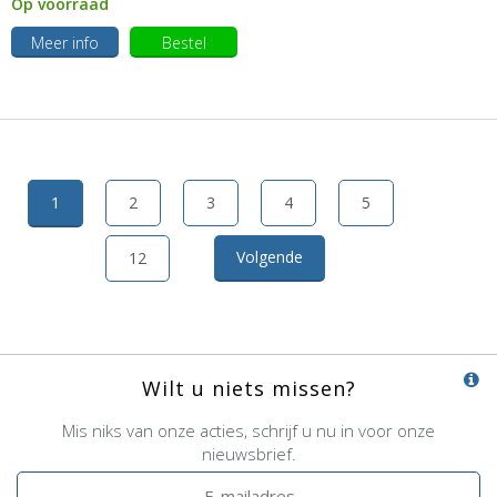
Op voorraad
Meer info
Bestel
1
2
3
4
5
Volgende
12
Wilt u niets missen?
Mis niks van onze acties, schrijf u nu in voor onze
nieuwsbrief.