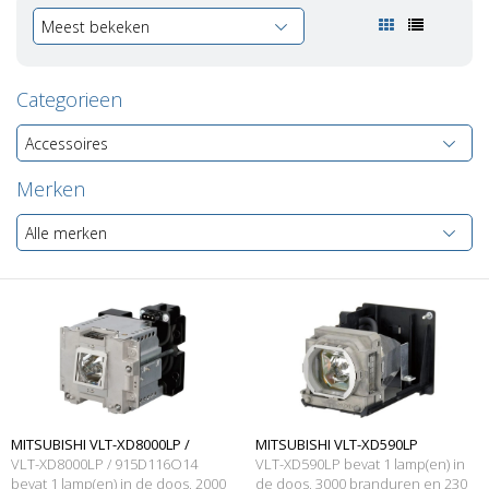
Meest bekeken
Categorieen
Accessoires
Merken
Alle merken
MITSUBISHI VLT-XD8000LP /
MITSUBISHI VLT-XD590LP
VLT-XD8000LP / 915D116O14
VLT-XD590LP bevat 1 lamp(en) in
915D116O14 Originele
bevat 1 lamp(en) in de doos, 2000
Originele lampmodule
de doos, 3000 branduren en 230