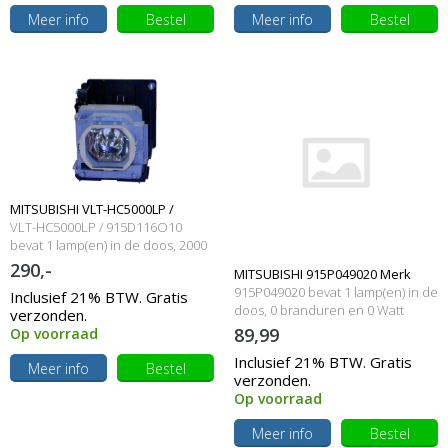
Meer info
Bestel
Meer info
Bestel
MITSUBISHI VLT-HC5000LP /
VLT-HC5000LP / 915D116O10
915D116O10 Originele lamp met
bevat 1 lamp(en) in de doos, 2000
branduren en 160 Watt
290,-
MITSUBISHI 915P049020 Merk
behuizing
915P049020 bevat 1 lamp(en) in de
Inclusief 21% BTW. Gratis
lamp met behuizing
doos, 0 branduren en 0 Watt
verzonden.
89,99
Op voorraad
Inclusief 21% BTW. Gratis
Meer info
Bestel
verzonden.
Op voorraad
Meer info
Bestel