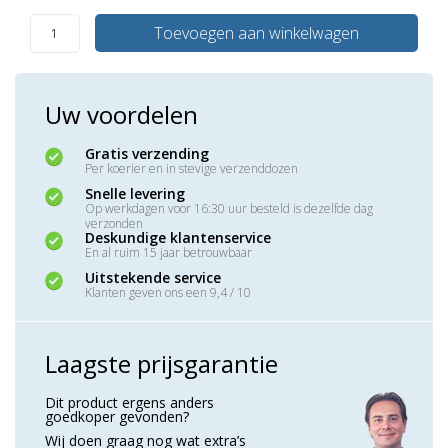
Toevoegen aan winkelwagen
Uw voordelen
Gratis verzending
Per koerier en in stevige verzenddozen
Snelle levering
Op werkdagen voor 16:30 uur besteld is dezelfde dag
verzonden
Deskundige klantenservice
En al ruim 15 jaar betrouwbaar
Uitstekende service
Klanten geven ons een 9,4 / 10
Laagste prijsgarantie
Dit product ergens anders
goedkoper gevonden?
Wij doen graag nog wat extra’s