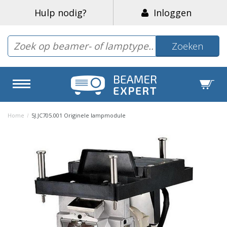
Hulp nodig?
Inloggen
Zoeken
Home
/
5J.JC705.001 Originele lampmodule