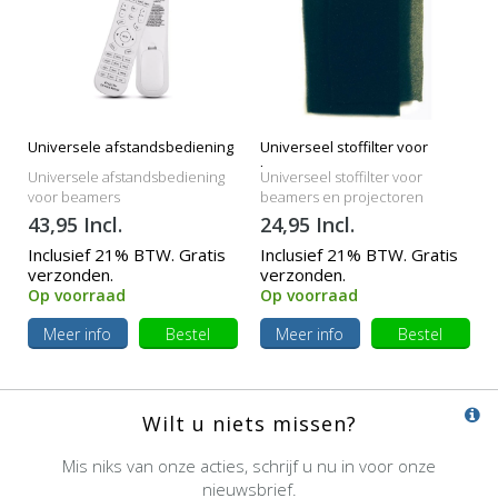
Universele afstandsbediening
Universeel stoffilter voor
beamers
Universele afstandsbediening
Universeel stoffilter voor
voor beamers
beamers en projectoren
43,95 Incl.
24,95 Incl.
Inclusief 21% BTW. Gratis
Inclusief 21% BTW. Gratis
verzonden.
verzonden.
Op voorraad
Op voorraad
Meer info
Bestel
Meer info
Bestel
Wilt u niets missen?
Mis niks van onze acties, schrijf u nu in voor onze
nieuwsbrief.