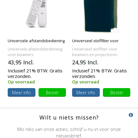
Universele afstandsbediening
Universeel stoffilter voor
beamers
Universele afstandsbediening
Universeel stoffilter voor
voor beamers
beamers en projectoren
43,95 Incl.
24,95 Incl.
Inclusief 21% BTW. Gratis
Inclusief 21% BTW. Gratis
verzonden.
verzonden.
Op voorraad
Op voorraad
Meer info
Bestel
Meer info
Bestel
Wilt u niets missen?
Mis niks van onze acties, schrijf u nu in voor onze
nieuwsbrief.