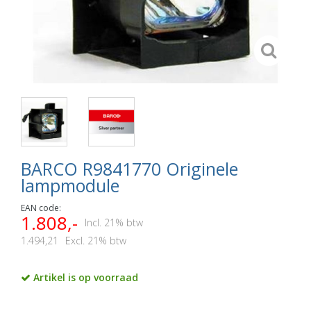
BARCO R9841770 Originele
lampmodule
EAN code:
1.808,-
Incl. 21% btw
1.494,21
Excl. 21% btw
Artikel is op voorraad