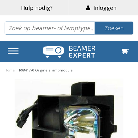
Hulp nodig?
Inloggen
Zoeken
Home
/
R9841770 Originele lampmodule