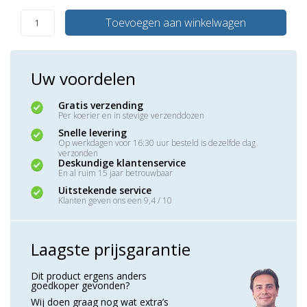
Toevoegen aan winkelwagen
Uw voordelen
Gratis verzending
Per koerier en in stevige verzenddozen
Snelle levering
Op werkdagen voor 16:30 uur besteld is dezelfde dag
verzonden
Deskundige klantenservice
En al ruim 15 jaar betrouwbaar
Uitstekende service
Klanten geven ons een 9,4 / 10
Laagste prijsgarantie
Dit product ergens anders
goedkoper gevonden?
Wij doen graag nog wat extra’s