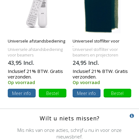
Universele afstandsbediening
Universeel stoffilter voor
beamers
Universele afstandsbediening
Universeel stoffilter voor
voor beamers
beamers en projectoren
43,95 Incl.
24,95 Incl.
Inclusief 21% BTW. Gratis
Inclusief 21% BTW. Gratis
verzonden.
verzonden.
Op voorraad
Op voorraad
Meer info
Bestel
Meer info
Bestel
Wilt u niets missen?
Mis niks van onze acties, schrijf u nu in voor onze
nieuwsbrief.