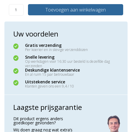
Toevoegen aan winkelwagen
Uw voordelen
Gratis verzending
Per koerier en in stevige verzenddozen
Snelle levering
Op werkdagen voor 16:30 uur besteld is dezelfde dag
verzonden
Deskundige klantenservice
En al ruim 15 jaar betrouwbaar
Uitstekende service
Klanten geven ons een 9,4 / 10
Laagste prijsgarantie
Dit product ergens anders
goedkoper gevonden?
Wij doen graag nog wat extra’s