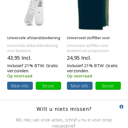
Universele afstandsbediening
Universeel stoffilter voor
beamers
Universele afstandsbediening
Universeel stoffilter voor
voor beamers
beamers en projectoren
43,95 Incl.
24,95 Incl.
Inclusief 21% BTW. Gratis
Inclusief 21% BTW. Gratis
verzonden.
verzonden.
Op voorraad
Op voorraad
Meer info
Bestel
Meer info
Bestel
Wilt u niets missen?
Mis niks van onze acties, schrijf u nu in voor onze
nieuwsbrief.