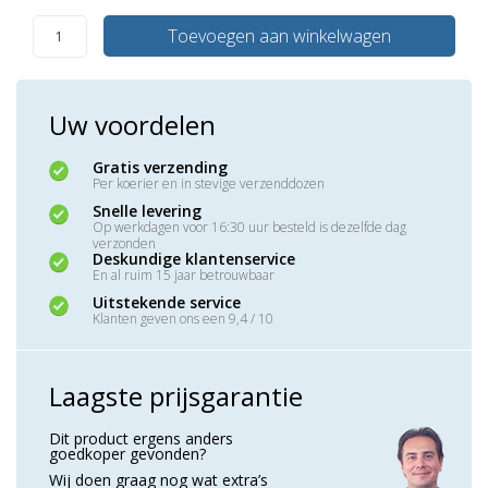
Toevoegen aan winkelwagen
Uw voordelen
Gratis verzending
Per koerier en in stevige verzenddozen
Snelle levering
Op werkdagen voor 16:30 uur besteld is dezelfde dag
verzonden
Deskundige klantenservice
En al ruim 15 jaar betrouwbaar
Uitstekende service
Klanten geven ons een 9,4 / 10
Laagste prijsgarantie
Dit product ergens anders
goedkoper gevonden?
Wij doen graag nog wat extra’s