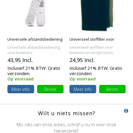
Universele afstandsbediening
Universeel stoffilter voor
beamers
Universele afstandsbediening
Universeel stoffilter voor
voor beamers
beamers en projectoren
43,95 Incl.
24,95 Incl.
Inclusief 21% BTW. Gratis
Inclusief 21% BTW. Gratis
verzonden.
verzonden.
Op voorraad
Op voorraad
Meer info
Bestel
Meer info
Bestel
Wilt u niets missen?
Mis niks van onze acties, schrijf u nu in voor onze
nieuwsbrief.