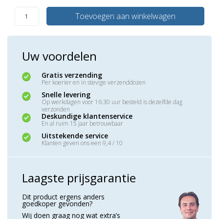
Toevoegen aan winkelwagen
Uw voordelen
Gratis verzending
Per koerier en in stevige verzenddozen
Snelle levering
Op werkdagen voor 16:30 uur besteld is dezelfde dag
verzonden
Deskundige klantenservice
En al ruim 15 jaar betrouwbaar
Uitstekende service
Klanten geven ons een 9,4 / 10
Laagste prijsgarantie
Dit product ergens anders
goedkoper gevonden?
Wij doen graag nog wat extra’s