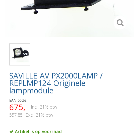
SAVILLE AV PX2000LAMP /
REPLMP124 Originele
lampmodule
EAN code:
675,-
Incl. 21% btw
557,85
Excl. 21% btw
Artikel is op voorraad