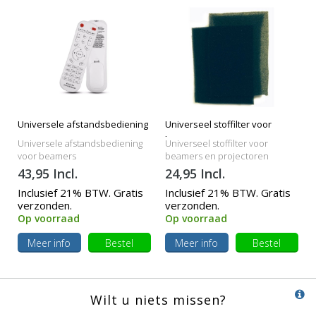
Universele afstandsbediening
Universeel stoffilter voor
beamers
Universele afstandsbediening
Universeel stoffilter voor
voor beamers
beamers en projectoren
43,95 Incl.
24,95 Incl.
Inclusief 21% BTW. Gratis
Inclusief 21% BTW. Gratis
verzonden.
verzonden.
Op voorraad
Op voorraad
Meer info
Bestel
Meer info
Bestel
Wilt u niets missen?