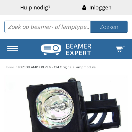
Hulp nodig?
Inloggen
Zoeken
Home
/
PX2000LAMP / REPLMP124 Originele lampmodule