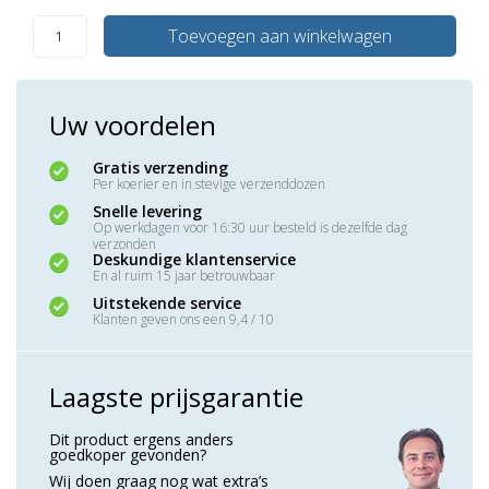
Toevoegen aan winkelwagen
Uw voordelen
Gratis verzending
Per koerier en in stevige verzenddozen
Snelle levering
Op werkdagen voor 16:30 uur besteld is dezelfde dag
verzonden
Deskundige klantenservice
En al ruim 15 jaar betrouwbaar
Uitstekende service
Klanten geven ons een 9,4 / 10
Laagste prijsgarantie
Dit product ergens anders
goedkoper gevonden?
Wij doen graag nog wat extra’s