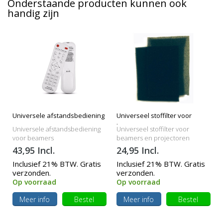
Onderstaande producten kunnen ook
handig zijn
Universele afstandsbediening
Universeel stoffilter voor
beamers
Universele afstandsbediening
Universeel stoffilter voor
voor beamers
beamers en projectoren
43,95 Incl.
24,95 Incl.
Inclusief 21% BTW. Gratis
Inclusief 21% BTW. Gratis
verzonden.
verzonden.
Op voorraad
Op voorraad
Meer info
Bestel
Meer info
Bestel