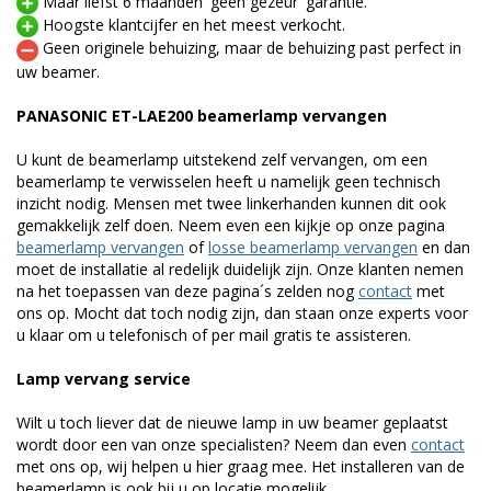
Maar liefst 6 maanden 'geen gezeur' garantie.
Hoogste klantcijfer en het meest verkocht.
Geen originele behuizing, maar de behuizing past perfect in
uw beamer.
PANASONIC ET-LAE200 beamerlamp vervangen
U kunt de beamerlamp uitstekend zelf vervangen, om een
beamerlamp te verwisselen heeft u namelijk geen technisch
inzicht nodig. Mensen met twee linkerhanden kunnen dit ook
gemakkelijk zelf doen. Neem even een kijkje op onze pagina
beamerlamp vervangen
of
losse beamerlamp vervangen
en dan
moet de installatie al redelijk duidelijk zijn. Onze klanten nemen
na het toepassen van deze pagina´s zelden nog
contact
met
ons op. Mocht dat toch nodig zijn, dan staan onze experts voor
u klaar om u telefonisch of per mail gratis te assisteren.
Lamp vervang service
Wilt u toch liever dat de nieuwe lamp in uw beamer geplaatst
wordt door een van onze specialisten? Neem dan even
contact
met ons op, wij helpen u hier graag mee. Het installeren van de
beamerlamp is ook bij u op locatie mogelijk.