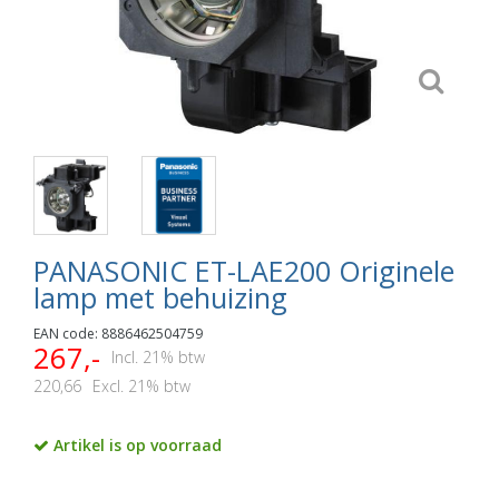
PANASONIC ET-LAE200 Originele
lamp met behuizing
EAN code: 8886462504759
267,-
Incl. 21% btw
220,66
Excl. 21% btw
Artikel is op voorraad