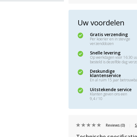
Uw voordelen
Gratis verzending
Per koerier en in stevige
verzenddozen
Snelle levering
Op werkdagen voor 16:30 u
besteld is dezelfde dag ver
Deskundige
klantenservice
En al ruim 15 jaar betrouwb
Uitstekende service
Klanten geven ons een
9,4 / 10
Reviews (0)
S
|
Technische specificati