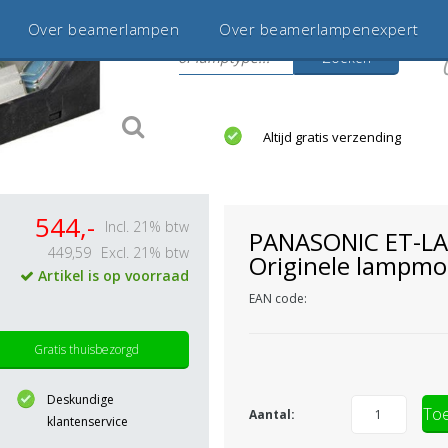
Over beamerlampen
Over beamerlampenexpert
Zoeken
s
jaar betrouwbaar en ervaren
Altijd gratis verzending
544,-
Incl. 21% btw
PANASONIC ET-L
449,59
Excl. 21% btw
Originele lampmo
Artikel is op voorraad
EAN code:
Gratis thuisbezorgd
Deskundige
Toe
Aantal:
klantenservice