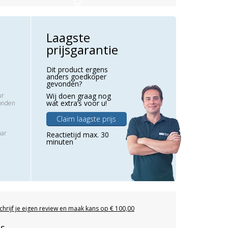
Laagste
prijsgarantie
Dit product ergens
anders goedkoper
gevonden?
ur
Wij doen graag nog
wat extra’s voor u!
zonden
Claim laagste prijs
aar
Reactietijd max. 30
minuten
chrijf je eigen review en maak kans op € 100,00
es