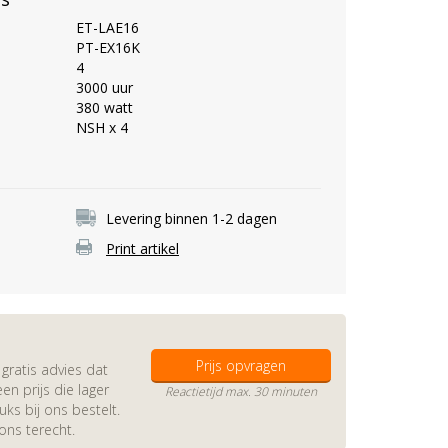
ET-LAE16
PT-EX16K
4
3000 uur
380 watt
NSH x 4
Levering binnen 1-2 dagen
Print artikel
Prijs opvragen
gratis advies dat
en prijs die lager
Reactietijd max. 30 minuten
s bij ons bestelt.
 ons terecht.