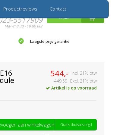
Inloggen
Nieuwe Klant
Productreviews
Contact
Hulp nodig?
0
€0,00
023-5517909
Ma-vr: 8.30 - 18.00 uur
Laagste prijs garantie
AE16
544,-
Incl. 21% btw
dule
449,59
Excl. 21% btw
Artikel is op voorraad
voegen aan winkelwagen
Gratis thuisbezorgd