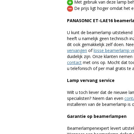
Met gebruik van deze lamp beho
De prijs ligt hoger omdat het ee
PANASONIC ET-LAE16 beamerl
U kunt de beamerlamp uitstekend 
heeft u namelijk geen technisch i
dit ook gemakkelijk zelf doen. Ne
vervangen
of
losse beamerlamp v
duidelijk zijn. Onze klanten neme
contact
met ons op. Mocht dat toc
u telefonisch of per mail gratis te 
Lamp vervang service
Wilt u toch liever dat de nieuwe 
specialisten? Neem dan even
cont
installeren van de beamerlamp is oo
Garantie op beamerlampen
Beamerlampenexpert levert uitste