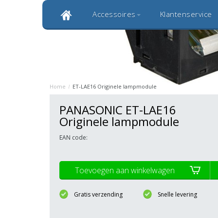
Accessoires
Klantenservice
Klantbeoordeling 9,0
Bekijk alle 1000+ review
Originele kwaliteitsproducten
20 
Home
/
ET-LAE16 Originele lampmodule
PANASONIC ET-LAE16
Originele lampmodule
EAN code:
Toevoegen aan winkelwagen
Gratis verzending
Snelle levering