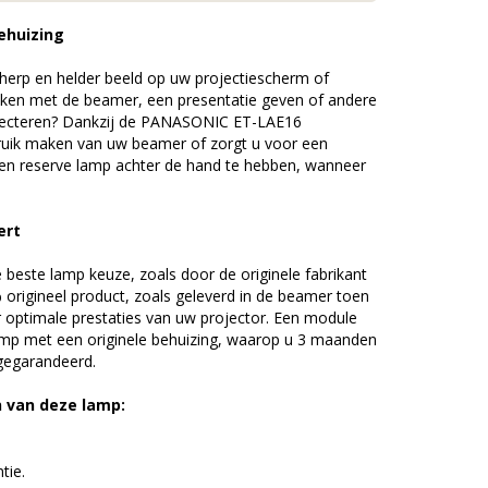
ehuizing
erp en helder beeld op uw projectiescherm of
ijken met de beamer, een presentatie geven of andere
jecteren? Dankzij de PANASONIC ET-LAE16
uik maken van uw beamer of zorgt u voor een
 een reserve lamp achter de hand te hebben, wanneer
ert
beste lamp keuze, zoals door de originele fabrikant
origineel product, zoals geleverd in de beamer toen
r optimale prestaties van uw projector. Een module
amp met een originele behuizing, waarop u 3 maanden
 gegarandeerd.
n van deze lamp:
tie.