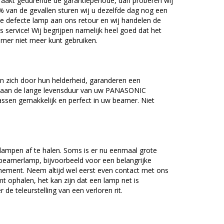
akt gedurende de garantieperiode, dan proberen wij
5% van de gevallen sturen wij u dezelfde dag nog een
e defecte lamp aan ons retour en wij handelen de
as service! Wij begrijpen namelijk heel goed dat het
amer niet meer kunt gebruiken.
zich door hun helderheid, garanderen een
j aan de lange levensduur van uw PANASONIC
ssen gemakkelijk en perfect in uw beamer. Niet
lampen af te halen. Soms is er nu eenmaal grote
beamerlamp, bijvoorbeeld voor een belangrijke
nement. Neem altijd wel eerst even contact met ons
ophalen, het kan zijn dat een lamp net is
 de teleurstelling van een verloren rit.